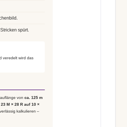
chenbild.
Stricken spürt.
 veredelt wird das
 Lauflänge von
ca. 125 m
 23 M × 28 R auf 10 ×
verlässig kalkulieren –