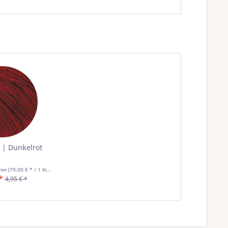
8 | Dunkelrot
amm
(79,00 € * / 1 Kilogramm)
*
4,95 € *