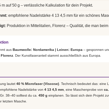
 m auf 50 g – verlässliche Kalkulation für dein Projekt.
mmt:
empfohlene Nadelstärke 4 13 4,5 mm für ein schönes Mas
igt:
Produktion in Mittelitalien, Florenz – Qualität, die man beim 
ktion
ammt aus
Baumwolle: Nordamerika | Leinen: Europa
– gesponnen und
, Florenz
. Der Kunstfaseranteil stammt ausschließlich aus Europa.
ung lautet
40 % Microfaser (Viscose)
. Technisch bedeutet das: eine
 empfohlene Nadelstärke von
4 13 4,5 mm
, eine Maschenprobe von
ca.
 Gr. 38–40 solltest du ca.
450 g
einplanen. So lässt sich dein Projekt zu
r letzten Masche.