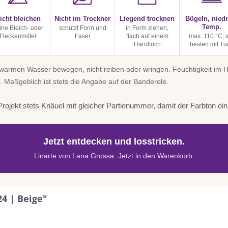
icht bleichen
Nicht im Trockner
Liegend trocknen
Bügeln, niedr
Temp.
ine Bleich- oder
schützt Form und
in Form ziehen,
Fleckenmittel
Faser
flach auf einem
max. 110 °C,
Handtuch
besten mit Tu
uwarmen Wasser bewegen, nicht reiben oder wringen. Feuchtigkeit im
. Maßgeblich ist stets die Angabe auf der Banderole.
rojekt stets Knäuel mit gleicher Partienummer, damit der Farbton einhe
Jetzt entdecken und losstricken.
Linarte von Lana Grossa. Jetzt in den Warenkorb.
24 | Beige"