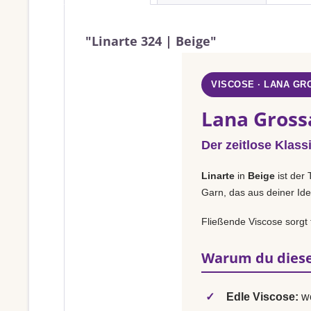
"Linarte 324 | Beige"
VISCOSE · LANA GR
Lana Grossa
Der zeitlose Klass
Linarte
in
Beige
ist der 
Garn, das aus deiner Ide
Fließende Viscose sorgt f
Warum du diese
✓
Edle Viscose:
we