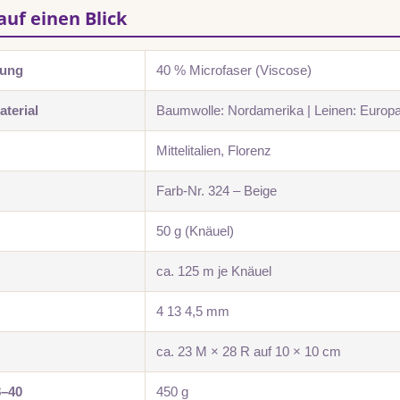
auf einen Blick
zung
40 % Microfaser (Viscose)
terial
Baumwolle: Nordamerika | Leinen: Europ
Mittelitalien, Florenz
Farb-Nr. 324 – Beige
50 g (Knäuel)
ca. 125 m je Knäuel
4 13 4,5 mm
ca. 23 M × 28 R auf 10 × 10 cm
8–40
450 g