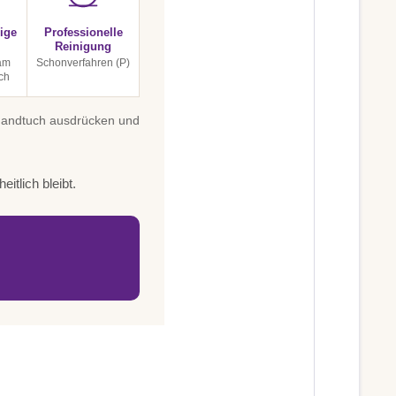
ige
Professionelle
Reinigung
 am
Schonverfahren (P)
ch
 Handtuch ausdrücken und
itlich bleibt.