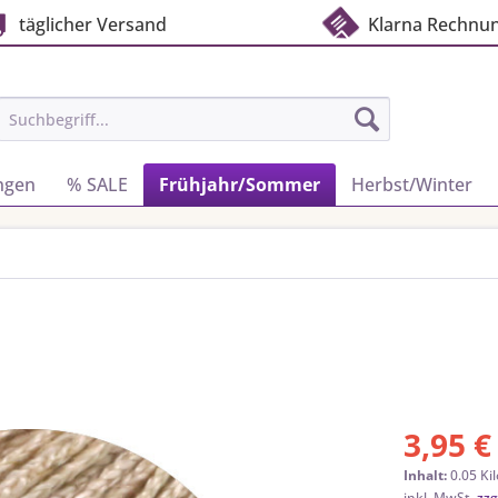
täglicher Versand
Klarna Rechnu
ngen
% SALE
Frühjahr/Sommer
Herbst/Winter
3,95 €
Inhalt:
0.05 Ki
inkl. MwSt.
zzg