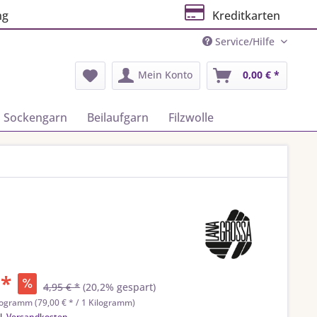
ng
Kreditkarten
Service/Hilfe
Mein Konto
0,00 € *
Sockengarn
Beilaufgarn
Filzwolle
 *
4,95 € *
(20,2% gespart)
logramm (79,00 € * / 1 Kilogramm)
l. Versandkosten