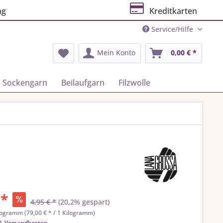
ng
Kreditkarten
Service/Hilfe
Mein Konto
0,00 € *
Sockengarn
Beilaufgarn
Filzwolle
 *
4,95 € *
(20,2% gespart)
logramm (79,00 € * / 1 Kilogramm)
l. Versandkosten