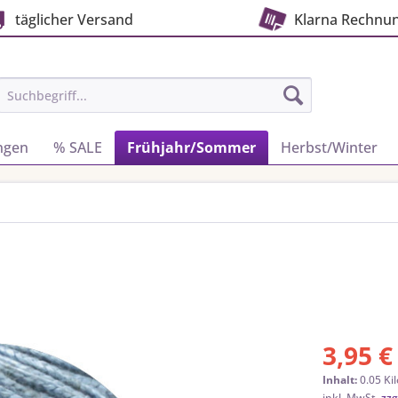
täglicher Versand
Klarna Rechnu
ngen
% SALE
Frühjahr/Sommer
Herbst/Winter
3,95 €
Inhalt:
0.05 Ki
inkl. MwSt.
zzg