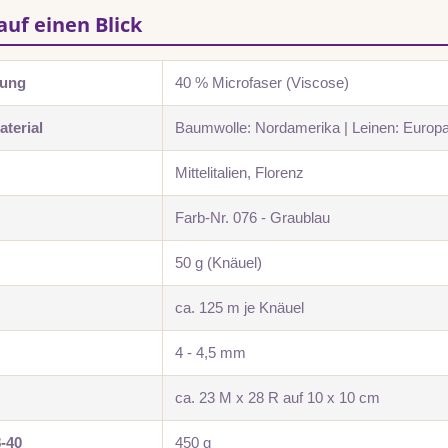
auf einen Blick
zung
40 % Microfaser (Viscose)
terial
Baumwolle: Nordamerika | Leinen: Europ
Mittelitalien, Florenz
Farb-Nr. 076 - Graublau
50 g (Knäuel)
ca. 125 m je Knäuel
4 - 4,5 mm
ca. 23 M x 28 R auf 10 x 10 cm
8-40
450 g