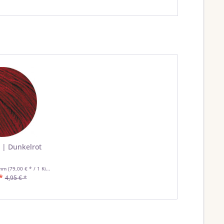
8 | Dunkelrot
amm
(79,00 € * / 1 Kilogramm)
*
4,95 € *