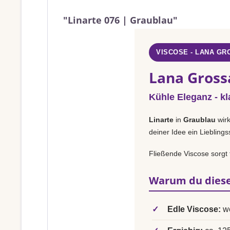
"Linarte 076 | Graublau"
VISCOSE - LANA GR
Lana Grossa
Kühle Eleganz - kl
Linarte
in
Graublau
wirk
deiner Idee ein Liebling
Fließende Viscose sorgt f
Warum du diese
✓
Edle Viscose:
we