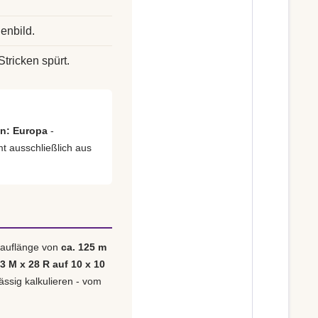
enbild.
Stricken spürt.
en: Europa
-
mt ausschließlich aus
 Lauflänge von
ca. 125 m
23 M x 28 R auf 10 x 10
ässig kalkulieren - vom