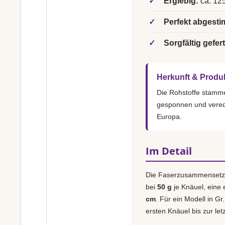
✓
Ergiebig:
ca. 125
✓
Perfekt abgesti
✓
Sorgfältig gefert
Herkunft & Produ
Die Rohstoffe stamm
gesponnen und vered
Europa.
Im Detail
Die Faserzusammensetz
bei
50 g
je Knäuel, eine
cm
. Für ein Modell in Gr
ersten Knäuel bis zur le