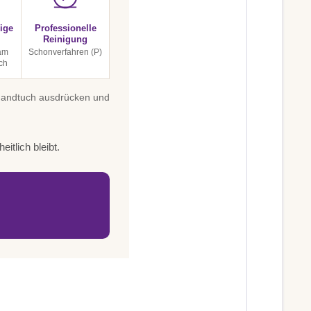
ige
Professionelle
Reinigung
 am
Schonverfahren (P)
ch
 Handtuch ausdrücken und
itlich bleibt.