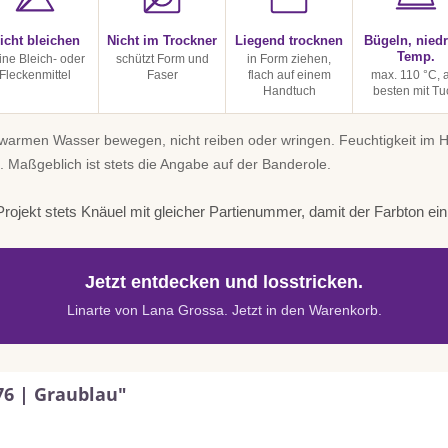
icht bleichen
Nicht im Trockner
Liegend trocknen
Bügeln, niedr
Temp.
ine Bleich- oder
schützt Form und
in Form ziehen,
Fleckenmittel
Faser
flach auf einem
max. 110 °C,
Handtuch
besten mit Tu
uwarmen Wasser bewegen, nicht reiben oder wringen. Feuchtigkeit im
. Maßgeblich ist stets die Angabe auf der Banderole.
rojekt stets Knäuel mit gleicher Partienummer, damit der Farbton einhe
Jetzt entdecken und losstricken.
Linarte von Lana Grossa. Jetzt in den Warenkorb.
76 | Graublau"