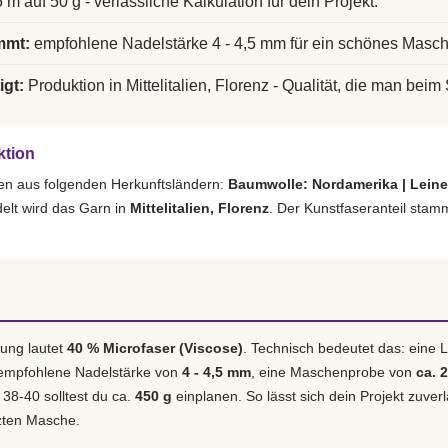
 m auf 50 g - verlässliche Kalkulation für dein Projekt.
mmt:
empfohlene Nadelstärke 4 - 4,5 mm für ein schönes Masch
igt:
Produktion in Mittelitalien, Florenz - Qualität, die man beim 
ktion
en aus folgenden Herkunftsländern:
Baumwolle: Nordamerika | Lein
elt wird das Garn in
Mittelitalien, Florenz
. Der Kunstfaseranteil stam
ung lautet
40 % Microfaser (Viscose)
. Technisch bedeutet das: eine
 empfohlene Nadelstärke von
4 - 4,5 mm
, eine Maschenprobe von
ca. 
. 38-40 solltest du ca.
450 g
einplanen. So lässt sich dein Projekt zuverl
tzten Masche.