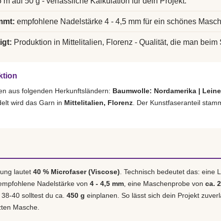
 m auf 50 g - verlässliche Kalkulation für dein Projekt.
mmt:
empfohlene Nadelstärke 4 - 4,5 mm für ein schönes Masch
igt:
Produktion in Mittelitalien, Florenz - Qualität, die man beim 
ktion
en aus folgenden Herkunftsländern:
Baumwolle: Nordamerika | Lein
elt wird das Garn in
Mittelitalien, Florenz
. Der Kunstfaseranteil stam
ung lautet
40 % Microfaser (Viscose)
. Technisch bedeutet das: eine
 empfohlene Nadelstärke von
4 - 4,5 mm
, eine Maschenprobe von
ca. 
. 38-40 solltest du ca.
450 g
einplanen. So lässt sich dein Projekt zuverl
tzten Masche.