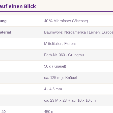
auf einen Blick
zung
40 % Microfaser (Viscose)
terial
Baumwolle: Nordamerika | Leinen: Europ
Mittelitalien, Florenz
Farb-Nr. 060 - Grüngrau
50 g (Knäuel)
ca. 125 m je Knäuel
4 - 4,5 mm
ca. 23 M x 28 R auf 10 x 10 cm
8-40
450 g