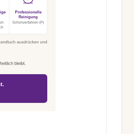
ige
Professionelle
Reinigung
 am
Schonverfahren (P)
ch
 Handtuch ausdrücken und
itlich bleibt.
t.