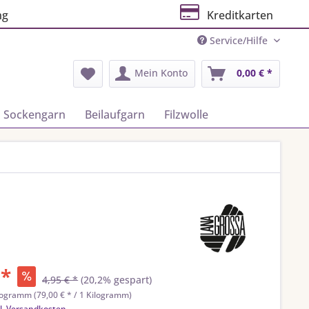
ng
Kreditkarten
Service/Hilfe
Mein Konto
0,00 € *
Sockengarn
Beilaufgarn
Filzwolle
 *
4,95 € *
(20,2% gespart)
logramm (79,00 € * / 1 Kilogramm)
l. Versandkosten