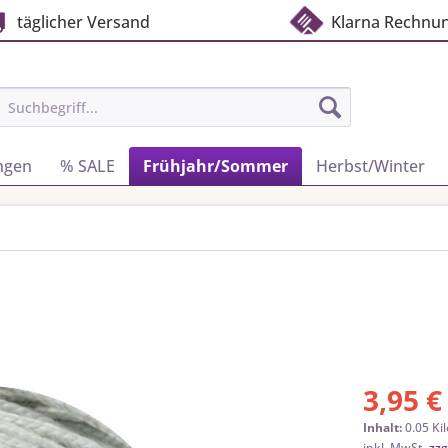
täglicher Versand
Klarna Rechnu
ngen
% SALE
Frühjahr/Sommer
Herbst/Winter
3,95 €
Inhalt:
0.05 Ki
inkl. MwSt.
zzg