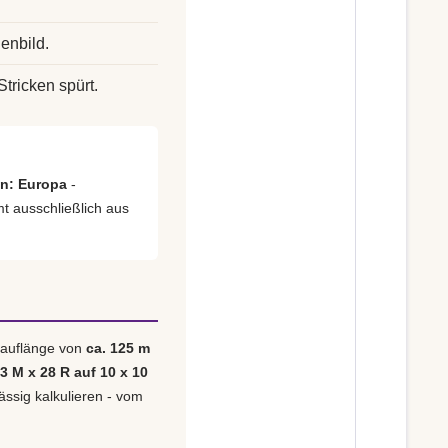
enbild.
Stricken spürt.
en: Europa
-
mt ausschließlich aus
 Lauflänge von
ca. 125 m
23 M x 28 R auf 10 x 10
ässig kalkulieren - vom