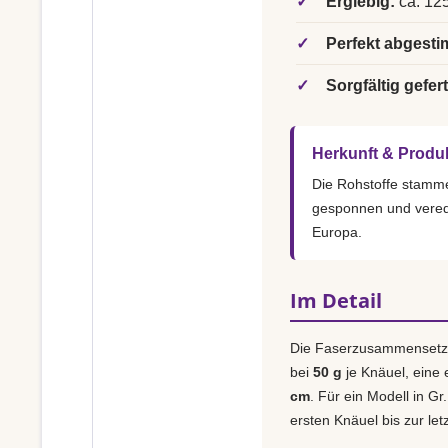
✓
Ergiebig:
ca. 125
✓
Perfekt abgesti
✓
Sorgfältig gefert
Herkunft & Produ
Die Rohstoffe stamm
gesponnen und vered
Europa.
Im Detail
Die Faserzusammensetz
bei
50 g
je Knäuel, eine
cm
. Für ein Modell in Gr
ersten Knäuel bis zur le