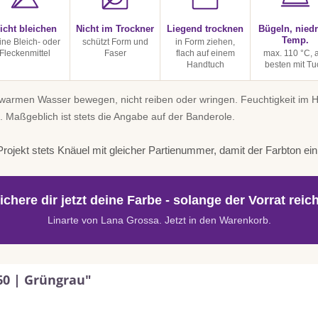
icht bleichen
Nicht im Trockner
Liegend trocknen
Bügeln, niedr
Temp.
ine Bleich- oder
schützt Form und
in Form ziehen,
Fleckenmittel
Faser
flach auf einem
max. 110 °C,
Handtuch
besten mit Tu
uwarmen Wasser bewegen, nicht reiben oder wringen. Feuchtigkeit im
. Maßgeblich ist stets die Angabe auf der Banderole.
rojekt stets Knäuel mit gleicher Partienummer, damit der Farbton einhe
ichere dir jetzt deine Farbe - solange der Vorrat reich
Linarte von Lana Grossa. Jetzt in den Warenkorb.
60 | Grüngrau"