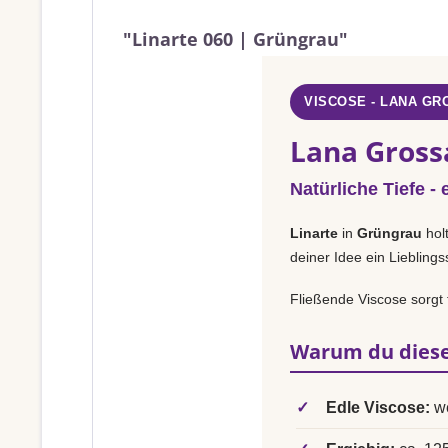
"Linarte 060 | Grüngrau"
VISCOSE - LANA GR
Lana Gross
Natürliche Tiefe -
Linarte
in
Grüngrau
holt
deiner Idee ein Liebling
Fließende Viscose sorgt f
Warum du diese
✓
Edle Viscose:
we