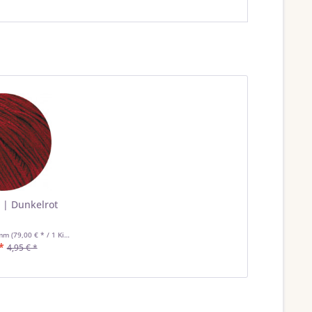
8 | Dunkelrot
amm
(79,00 € * / 1 Kilogramm)
*
4,95 € *