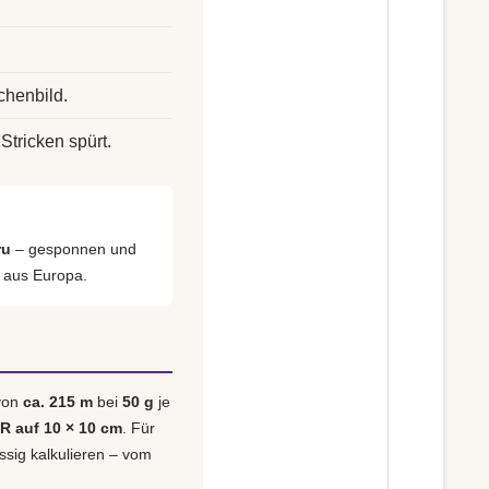
chenbild.
Stricken spürt.
ru
– gesponnen und
h aus Europa.
 von
ca. 215 m
bei
50 g
je
 R auf 10 × 10 cm
. Für
ässig kalkulieren – vom