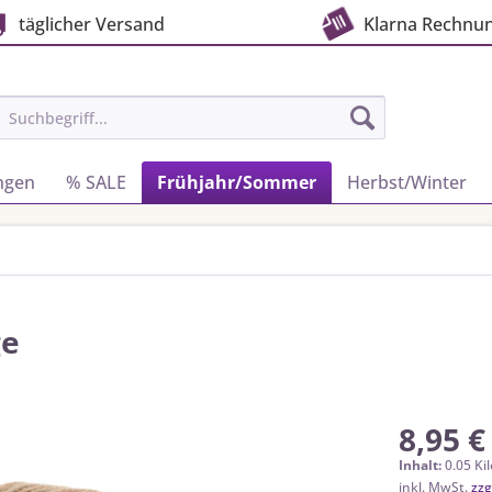
täglicher Versand
Klarna Rechnu
ngen
% SALE
Frühjahr/Sommer
Herbst/Winter
ge
8,95 €
Inhalt:
0.05 Ki
inkl. MwSt.
zzg