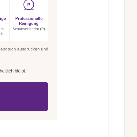
P
ige
Professionelle
Reinigung
 am
Schonverfahren (P)
ch
 Handtuch ausdrücken und
itlich bleibt.