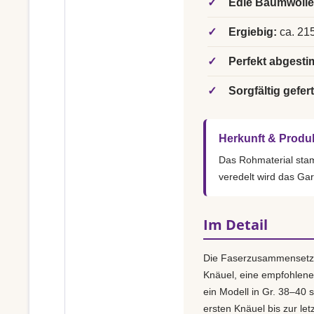
✓
Edle Baumwolle
✓
Ergiebig:
ca. 215
✓
Perfekt abgesti
✓
Sorgfältig gefert
Herkunft & Produ
Das Rohmaterial st
veredelt wird das Ga
Im Detail
Die Faserzusammensetz
Knäuel, eine empfohlen
ein Modell in Gr. 38–40 s
ersten Knäuel bis zur le