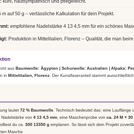
:
kühl, hautsympathisch und pflegeleicht.
 m auf 50 g – verlässliche Kalkulation für dein Projekt.
mmt:
empfohlene Nadelstärke 4 13 4,5 mm für ein schönes Mas
igt:
Produktion in Mittelitalien, Florenz – Qualität, die man beim 
ktion
ammt aus
Baumwolle: Ägypten | Schurwolle: Australien | Alpaka: Pe
rn in
Mittelitalien, Florenz
. Der Kunstfaseranteil stammt ausschließlic
ung lautet
72 % Baumwolle
. Technisch bedeutet das: eine Lauflänge
e Nadelstärke von
4 13 4,5 mm
, eine Maschenprobe von
ca. 24 M × 30
olltest du ca.
300 13350 g
einplanen. So lässt sich dein Projekt zuverl
tzten Masche.