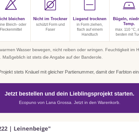
icht bleichen
Nicht im Trockner
Liegend trocknen
Bügeln, niedr
Temp.
ine Bleich- oder
schützt Form und
in Form ziehen,
Fleckenmittel
Faser
flach auf einem
max. 110 °C,
Handtuch
besten mit Tu
uwarmen Wasser bewegen, nicht reiben oder wringen. Feuchtigkeit im
. Maßgeblich ist stets die Angabe auf der Banderole.
rojekt stets Knäuel mit gleicher Partienummer, damit der Farbton einhe
Jetzt bestellen und dein Lieblingsprojekt starten.
Ecopuno von Lana Grossa. Jetzt in den Warenkorb.
222 | Leinenbeige"