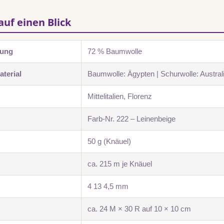
auf einen Blick
zung
72 % Baumwolle
terial
Baumwolle: Ägypten | Schurwolle: Australi
Mittelitalien, Florenz
Farb-Nr. 222 – Leinenbeige
50 g (Knäuel)
ca. 215 m je Knäuel
4 13 4,5 mm
ca. 24 M × 30 R auf 10 × 10 cm