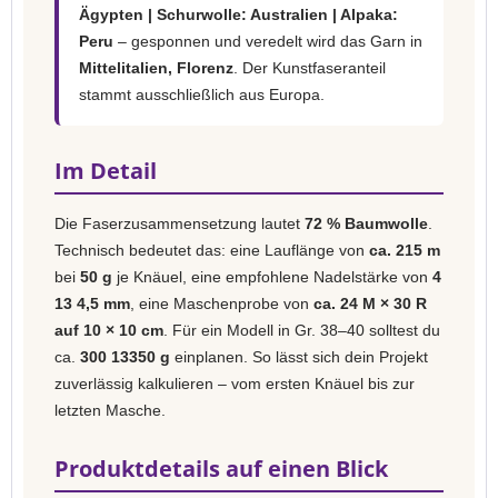
Ägypten | Schurwolle: Australien | Alpaka:
Peru
– gesponnen und veredelt wird das Garn in
Mittelitalien, Florenz
. Der Kunstfaseranteil
stammt ausschließlich aus Europa.
Im Detail
Die Faserzusammensetzung lautet
72 % Baumwolle
.
Technisch bedeutet das: eine Lauflänge von
ca. 215 m
bei
50 g
je Knäuel, eine empfohlene Nadelstärke von
4
13 4,5 mm
, eine Maschenprobe von
ca. 24 M × 30 R
auf 10 × 10 cm
. Für ein Modell in Gr. 38–40 solltest du
ca.
300 13350 g
einplanen. So lässt sich dein Projekt
zuverlässig kalkulieren – vom ersten Knäuel bis zur
letzten Masche.
Produktdetails auf einen Blick