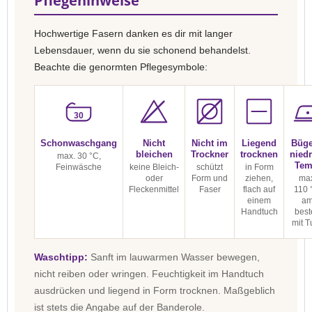
Pflegehinweise
Hochwertige Fasern danken es dir mit langer
Lebensdauer, wenn du sie schonend behandelst.
Beachte die genormten Pflegesymbole:
30
Schonwaschgang
Nicht
Nicht im
Liegend
Büge
bleichen
Trockner
trocknen
niedr
max. 30 °C,
Tem
Feinwäsche
keine Bleich-
schützt
in Form
oder
Form und
ziehen,
max
Fleckenmittel
Faser
flach auf
110 
einem
a
Handtuch
best
mit T
Waschtipp:
Sanft im lauwarmen Wasser bewegen,
nicht reiben oder wringen. Feuchtigkeit im Handtuch
ausdrücken und liegend in Form trocknen. Maßgeblich
ist stets die Angabe auf der Banderole.