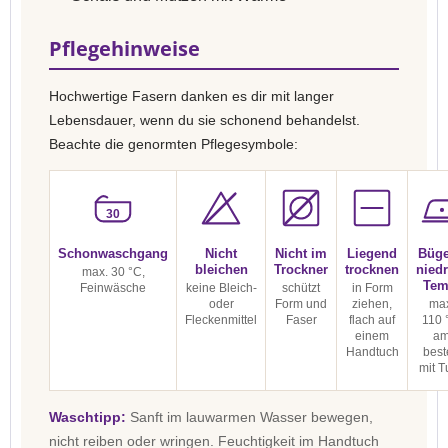
Pflegehinweise
Hochwertige Fasern danken es dir mit langer
Lebensdauer, wenn du sie schonend behandelst.
Beachte die genormten Pflegesymbole:
30
Schonwaschgang
Nicht
Nicht im
Liegend
Büge
bleichen
Trockner
trocknen
niedr
max. 30 °C,
Tem
Feinwäsche
keine Bleich-
schützt
in Form
oder
Form und
ziehen,
max
Fleckenmittel
Faser
flach auf
110 
einem
a
Handtuch
best
mit T
Waschtipp:
Sanft im lauwarmen Wasser bewegen,
nicht reiben oder wringen. Feuchtigkeit im Handtuch