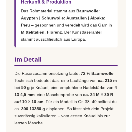
Herkunft & Produktion
Das Rohmaterial stammt aus
Baumwolle:
Ägypten | Schurwolle: Australien | Alpaka:
Peru
– gesponnen und veredelt wird das Garn in
Mittelitalien, Florenz
. Der Kunstfaseranteil
stammt ausschließlich aus Europa.
Im Detail
Die Faserzusammensetzung lautet
72 % Baumwolle
.
Technisch bedeutet das: eine Lauflänge von
ca. 215 m
bei
50 g
je Knäuel, eine empfohlene Nadelstärke von
4
13 4,5 mm
, eine Maschenprobe von
ca. 24 M × 30 R
auf 10 × 10 cm
. Für ein Modell in Gr. 38–40 solltest du
ca.
300 13350 g
einplanen. So lässt sich dein Projekt
zuverlässig kalkulieren – vom ersten Knäuel bis zur
letzten Masche.