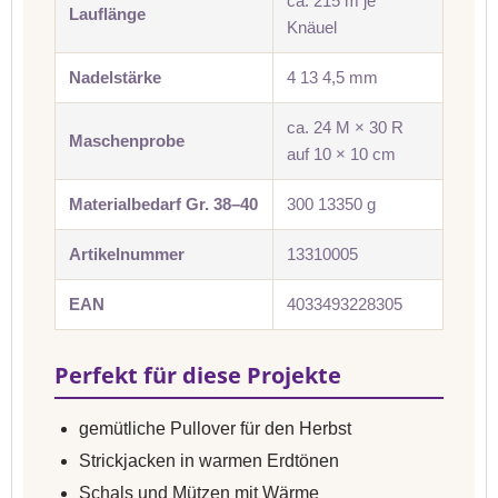
ca. 215 m je
Lauflänge
Knäuel
Nadelstärke
4 13 4,5 mm
ca. 24 M × 30 R
Maschenprobe
auf 10 × 10 cm
Materialbedarf Gr. 38–40
300 13350 g
Artikelnummer
13310005
EAN
4033493228305
Perfekt für diese Projekte
gemütliche Pullover für den Herbst
Strickjacken in warmen Erdtönen
Schals und Mützen mit Wärme