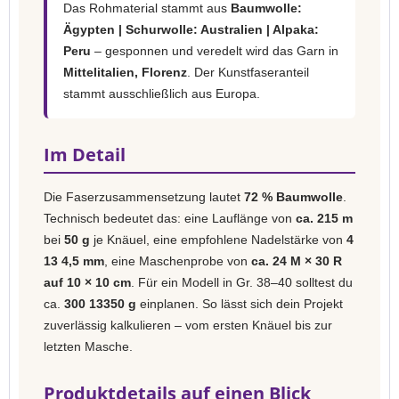
Das Rohmaterial stammt aus
Baumwolle:
Ägypten | Schurwolle: Australien | Alpaka:
Peru
– gesponnen und veredelt wird das Garn in
Mittelitalien, Florenz
. Der Kunstfaseranteil
stammt ausschließlich aus Europa.
Im Detail
Die Faserzusammensetzung lautet
72 % Baumwolle
.
Technisch bedeutet das: eine Lauflänge von
ca. 215 m
bei
50 g
je Knäuel, eine empfohlene Nadelstärke von
4
13 4,5 mm
, eine Maschenprobe von
ca. 24 M × 30 R
auf 10 × 10 cm
. Für ein Modell in Gr. 38–40 solltest du
ca.
300 13350 g
einplanen. So lässt sich dein Projekt
zuverlässig kalkulieren – vom ersten Knäuel bis zur
letzten Masche.
Produktdetails auf einen Blick