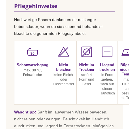
Pflegehinweise
Hochwertige Fasern danken es dir mit langer
Lebensdauer, wenn du sie schonend behandelst.
Beachte die genormten Pflegesymbole:
30
Schonwaschgang
Nicht
Nicht im
Liegend
Büge
bleichen
Trockner
trocknen
niedr
max. 30 °C,
Tem
Feinwäsche
keine Bleich-
schützt
in Form
oder
Form und
ziehen,
max
Fleckenmittel
Faser
flach auf
110 
einem
a
Handtuch
best
mit T
Waschtipp:
Sanft im lauwarmen Wasser bewegen,
nicht reiben oder wringen. Feuchtigkeit im Handtuch
ausdrücken und liegend in Form trocknen. Maßgeblich