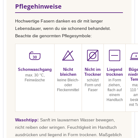
Pflegehinweise
Hochwertige Fasern danken es dir mit langer
Lebensdauer, wenn du sie schonend behandelst.
Beachte die genormten Pflegesymbole:
30
Schonwaschgang
Nicht
Nicht im
Liegend
Büge
bleichen
Trockner
trocknen
niedr
max. 30 °C,
Tem
Feinwäsche
keine Bleich-
schützt
in Form
oder
Form und
ziehen,
max
Fleckenmittel
Faser
flach auf
110 
einem
a
Handtuch
best
mit T
Waschtipp:
Sanft im lauwarmen Wasser bewegen,
nicht reiben oder wringen. Feuchtigkeit im Handtuch
ausdrücken und liegend in Form trocknen. Maßgeblich