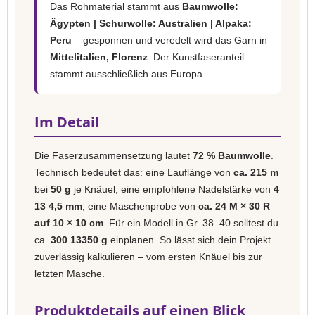
Das Rohmaterial stammt aus
Baumwolle:
Ägypten | Schurwolle: Australien | Alpaka:
Peru
– gesponnen und veredelt wird das Garn in
Mittelitalien, Florenz
. Der Kunstfaseranteil
stammt ausschließlich aus Europa.
Im Detail
Die Faserzusammensetzung lautet
72 % Baumwolle
.
Technisch bedeutet das: eine Lauflänge von
ca. 215 m
bei
50 g
je Knäuel, eine empfohlene Nadelstärke von
4
13 4,5 mm
, eine Maschenprobe von
ca. 24 M × 30 R
auf 10 × 10 cm
. Für ein Modell in Gr. 38–40 solltest du
ca.
300 13350 g
einplanen. So lässt sich dein Projekt
zuverlässig kalkulieren – vom ersten Knäuel bis zur
letzten Masche.
Produktdetails auf einen Blick