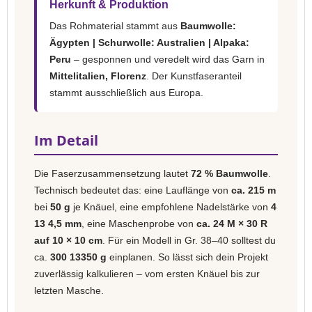
Herkunft & Produktion
Das Rohmaterial stammt aus
Baumwolle:
Ägypten | Schurwolle: Australien | Alpaka:
Peru
– gesponnen und veredelt wird das Garn in
Mittelitalien, Florenz
. Der Kunstfaseranteil
stammt ausschließlich aus Europa.
Im Detail
Die Faserzusammensetzung lautet
72 % Baumwolle
.
Technisch bedeutet das: eine Lauflänge von
ca. 215 m
bei
50 g
je Knäuel, eine empfohlene Nadelstärke von
4
13 4,5 mm
, eine Maschenprobe von
ca. 24 M × 30 R
auf 10 × 10 cm
. Für ein Modell in Gr. 38–40 solltest du
ca.
300 13350 g
einplanen. So lässt sich dein Projekt
zuverlässig kalkulieren – vom ersten Knäuel bis zur
letzten Masche.