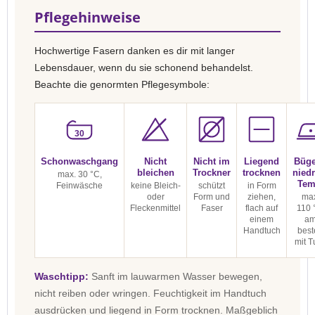
Pflegehinweise
Hochwertige Fasern danken es dir mit langer
Lebensdauer, wenn du sie schonend behandelst.
Beachte die genormten Pflegesymbole:
30
Schonwaschgang
Nicht
Nicht im
Liegend
Büge
bleichen
Trockner
trocknen
niedr
max. 30 °C,
Tem
Feinwäsche
keine Bleich-
schützt
in Form
oder
Form und
ziehen,
max
Fleckenmittel
Faser
flach auf
110 
einem
a
Handtuch
best
mit T
Waschtipp:
Sanft im lauwarmen Wasser bewegen,
nicht reiben oder wringen. Feuchtigkeit im Handtuch
ausdrücken und liegend in Form trocknen. Maßgeblich