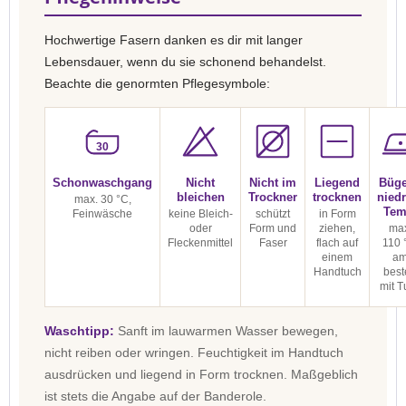
Hochwertige Fasern danken es dir mit langer
Lebensdauer, wenn du sie schonend behandelst.
Beachte die genormten Pflegesymbole:
30
Schonwaschgang
Nicht
Nicht im
Liegend
Büge
bleichen
Trockner
trocknen
niedr
max. 30 °C,
Tem
Feinwäsche
keine Bleich-
schützt
in Form
oder
Form und
ziehen,
max
Fleckenmittel
Faser
flach auf
110 
einem
a
Handtuch
best
mit T
Waschtipp:
Sanft im lauwarmen Wasser bewegen,
nicht reiben oder wringen. Feuchtigkeit im Handtuch
ausdrücken und liegend in Form trocknen. Maßgeblich
ist stets die Angabe auf der Banderole.