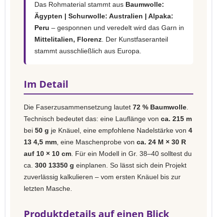
Das Rohmaterial stammt aus
Baumwolle:
Ägypten | Schurwolle: Australien | Alpaka:
Peru
– gesponnen und veredelt wird das Garn in
Mittelitalien, Florenz
. Der Kunstfaseranteil
stammt ausschließlich aus Europa.
Im Detail
Die Faserzusammensetzung lautet
72 % Baumwolle
.
Technisch bedeutet das: eine Lauflänge von
ca. 215 m
bei
50 g
je Knäuel, eine empfohlene Nadelstärke von
4
13 4,5 mm
, eine Maschenprobe von
ca. 24 M × 30 R
auf 10 × 10 cm
. Für ein Modell in Gr. 38–40 solltest du
ca.
300 13350 g
einplanen. So lässt sich dein Projekt
zuverlässig kalkulieren – vom ersten Knäuel bis zur
letzten Masche.
Produktdetails auf einen Blick