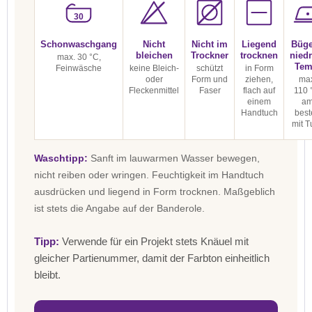
30
Schonwaschgang
Nicht
Nicht im
Liegend
Büge
bleichen
Trockner
trocknen
niedr
max. 30 °C,
Tem
Feinwäsche
keine Bleich-
schützt
in Form
oder
Form und
ziehen,
max
Fleckenmittel
Faser
flach auf
110 
einem
a
Handtuch
best
mit T
Waschtipp:
Sanft im lauwarmen Wasser bewegen,
nicht reiben oder wringen. Feuchtigkeit im Handtuch
ausdrücken und liegend in Form trocknen. Maßgeblich
ist stets die Angabe auf der Banderole.
Tipp:
Verwende für ein Projekt stets Knäuel mit
gleicher Partienummer, damit der Farbton einheitlich
bleibt.