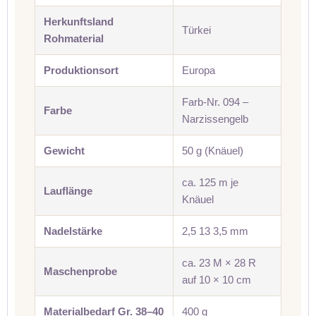
Herkunftsland
Türkei
Rohmaterial
Produktionsort
Europa
Farb-Nr. 094 –
Farbe
Narzissengelb
Gewicht
50 g (Knäuel)
ca. 125 m je
Lauflänge
Knäuel
Nadelstärke
2,5 13 3,5 mm
ca. 23 M × 28 R
Maschenprobe
auf 10 × 10 cm
Materialbedarf Gr. 38–40
400 g