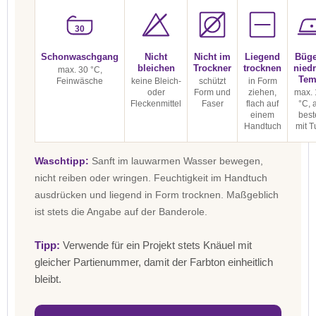
30
Schonwaschgang
Nicht
Nicht im
Liegend
Büge
bleichen
Trockner
trocknen
niedr
max. 30 °C,
Tem
Feinwäsche
keine Bleich-
schützt
in Form
oder
Form und
ziehen,
max. 
Fleckenmittel
Faser
flach auf
°C, 
einem
best
Handtuch
mit T
Waschtipp:
Sanft im lauwarmen Wasser bewegen,
nicht reiben oder wringen. Feuchtigkeit im Handtuch
ausdrücken und liegend in Form trocknen. Maßgeblich
ist stets die Angabe auf der Banderole.
Tipp:
Verwende für ein Projekt stets Knäuel mit
gleicher Partienummer, damit der Farbton einheitlich
bleibt.