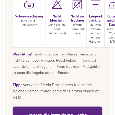
30
Schonwaschgang
Nicht
Nicht im
Liegend
Büge
bleichen
Trockner
trocknen
niedr
max. 30 °C,
Tem
Feinwäsche
keine Bleich-
schützt
in Form
oder
Form und
ziehen,
max. 
Fleckenmittel
Faser
flach auf
°C, 
einem
best
Handtuch
mit T
Waschtipp:
Sanft im lauwarmen Wasser bewegen,
nicht reiben oder wringen. Feuchtigkeit im Handtuch
ausdrücken und liegend in Form trocknen. Maßgeblich
ist stets die Angabe auf der Banderole.
Tipp:
Verwende für ein Projekt stets Knäuel mit
gleicher Partienummer, damit der Farbton einheitlich
bleibt.