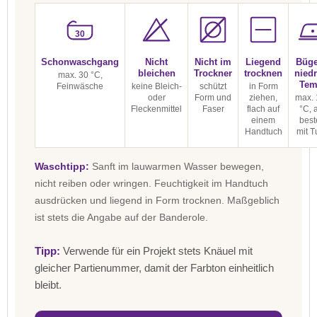
30
Schonwaschgang
Nicht
Nicht im
Liegend
Büge
bleichen
Trockner
trocknen
niedr
max. 30 °C,
Tem
Feinwäsche
keine Bleich-
schützt
in Form
oder
Form und
ziehen,
max. 
Fleckenmittel
Faser
flach auf
°C, 
einem
best
Handtuch
mit T
Waschtipp:
Sanft im lauwarmen Wasser bewegen,
nicht reiben oder wringen. Feuchtigkeit im Handtuch
ausdrücken und liegend in Form trocknen. Maßgeblich
ist stets die Angabe auf der Banderole.
Tipp:
Verwende für ein Projekt stets Knäuel mit
gleicher Partienummer, damit der Farbton einheitlich
bleibt.