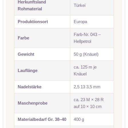
Herkunftsland
Türkei
Rohmaterial
Produktionsort
Europa
Farb-Nr. 043 –
Farbe
Hellpetrol
Gewicht
50 g (Knäuel)
ca. 125 m je
Lauflänge
Knäuel
Nadelstärke
2,5 13 3,5 mm
ca. 23 M × 28 R
Maschenprobe
auf 10 × 10 cm
Materialbedarf Gr. 38–40
400 g