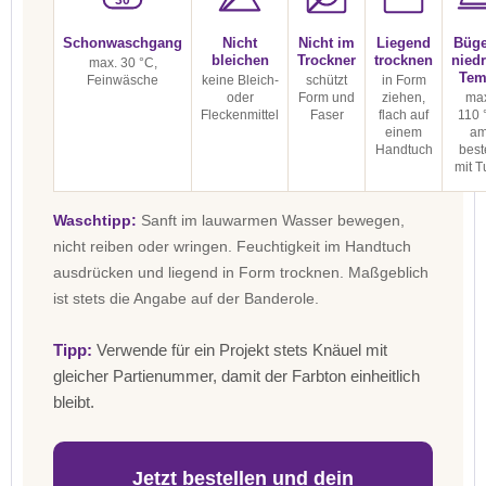
Schonwaschgang
Nicht
Nicht im
Liegend
Büge
bleichen
Trockner
trocknen
niedr
max. 30 °C,
Tem
Feinwäsche
keine Bleich-
schützt
in Form
oder
Form und
ziehen,
max
Fleckenmittel
Faser
flach auf
110 
einem
a
Handtuch
best
mit T
Waschtipp:
Sanft im lauwarmen Wasser bewegen,
nicht reiben oder wringen. Feuchtigkeit im Handtuch
ausdrücken und liegend in Form trocknen. Maßgeblich
ist stets die Angabe auf der Banderole.
Tipp:
Verwende für ein Projekt stets Knäuel mit
gleicher Partienummer, damit der Farbton einheitlich
bleibt.
Jetzt bestellen und dein