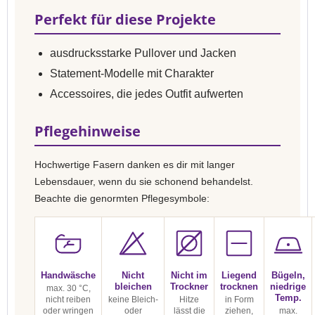
Perfekt für diese Projekte
ausdrucksstarke Pullover und Jacken
Statement-Modelle mit Charakter
Accessoires, die jedes Outfit aufwerten
Pflegehinweise
Hochwertige Fasern danken es dir mit langer
Lebensdauer, wenn du sie schonend behandelst.
Beachte die genormten Pflegesymbole:
Handwäsche
Nicht
Nicht im
Liegend
Bügeln,
bleichen
Trockner
trocknen
niedrige
max. 30 °C,
Temp.
nicht reiben
keine Bleich-
Hitze
in Form
oder wringen
oder
lässt die
ziehen,
max.