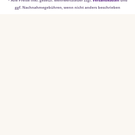
* Alle Preise inkl. gesetzl. Mehrwertsteuer zzgl.
Versandkosten
und
ggf. Nachnahmegebühren, wenn nicht anders beschrieben