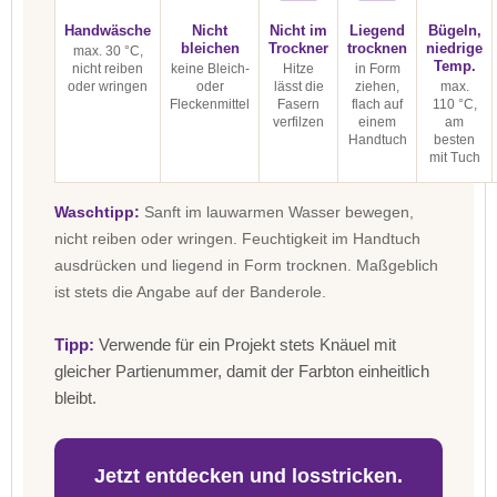
Handwäsche
Nicht
Nicht im
Liegend
Bügeln,
bleichen
Trockner
trocknen
niedrige
max. 30 °C,
Temp.
nicht reiben
keine Bleich-
Hitze
in Form
oder wringen
oder
lässt die
ziehen,
max.
Fleckenmittel
Fasern
flach auf
110 °C,
verfilzen
einem
am
Handtuch
besten
mit Tuch
Waschtipp:
Sanft im lauwarmen Wasser bewegen,
nicht reiben oder wringen. Feuchtigkeit im Handtuch
ausdrücken und liegend in Form trocknen. Maßgeblich
ist stets die Angabe auf der Banderole.
Tipp:
Verwende für ein Projekt stets Knäuel mit
gleicher Partienummer, damit der Farbton einheitlich
bleibt.
Jetzt entdecken und losstricken.