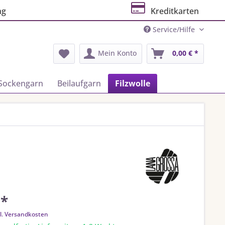
ng
Kreditkarten
Service/Hilfe
Mein Konto
0,00 € *
Sockengarn
Beilaufgarn
Filzwolle
 *
l. Versandkosten