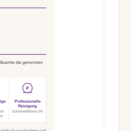
 Beachte die genormten
P
ige
Professionelle
Reinigung
am
Schonverfahren (P)
ch
 Handtuch ausdrücken und