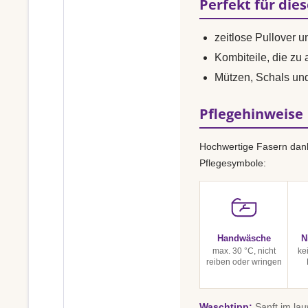
Perfekt für die
zeitlose Pullover 
Kombiteile, die zu
Mützen, Schals u
Pflegehinweise
Hochwertige Fasern dank
Pflegesymbole:
Handwäsche
N
max. 30 °C, nicht
ke
reiben oder wringen
Waschtipp:
Sanft im la