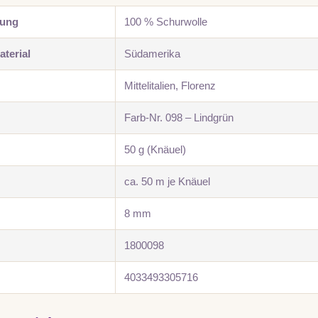
zung
100 % Schurwolle
terial
Südamerika
Mittelitalien, Florenz
Farb-Nr. 098 – Lindgrün
50 g (Knäuel)
ca. 50 m je Knäuel
8 mm
1800098
4033493305716