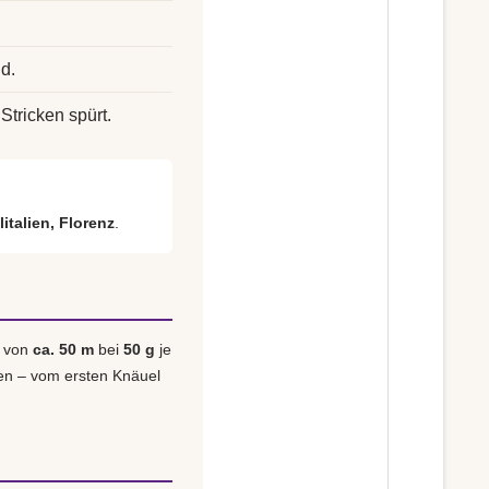
d.
Stricken spürt.
litalien, Florenz
.
e von
ca. 50 m
bei
50 g
je
eren – vom ersten Knäuel