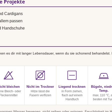
se Projekte
und Cardigans
 allem passen
nd Handschuhe
en es dir mit langer Lebensdauer, wenn du sie schonend behandelst.
icht bleichen
Nicht im Trockner
Liegend trocknen
Bügeln, niedr
Temp.
ine Bleich- oder
Hitze lässt die
in Form ziehen,
Fleckenmittel
Fasern verfilzen
flach auf einem
max. 110 °C, 
Handtuch
besten mit Tu
uwarmen Wasser bewegen, nicht reiben oder wringen. Feuchtigkeit im