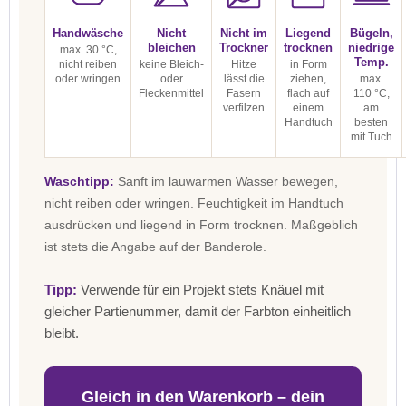
Handwäsche
Nicht
Nicht im
Liegend
Bügeln,
bleichen
Trockner
trocknen
niedrige
max. 30 °C,
Temp.
nicht reiben
keine Bleich-
Hitze
in Form
oder wringen
oder
lässt die
ziehen,
max.
Fleckenmittel
Fasern
flach auf
110 °C,
verfilzen
einem
am
Handtuch
besten
mit Tuch
Waschtipp:
Sanft im lauwarmen Wasser bewegen,
nicht reiben oder wringen. Feuchtigkeit im Handtuch
ausdrücken und liegend in Form trocknen. Maßgeblich
ist stets die Angabe auf der Banderole.
Tipp:
Verwende für ein Projekt stets Knäuel mit
gleicher Partienummer, damit der Farbton einheitlich
bleibt.
Gleich in den Warenkorb – dein