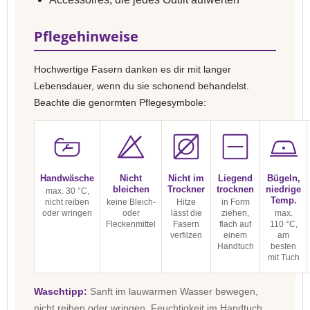
Pflegehinweise
Hochwertige Fasern danken es dir mit langer
Lebensdauer, wenn du sie schonend behandelst.
Beachte die genormten Pflegesymbole:
Handwäsche
Nicht
Nicht im
Liegend
Bügeln,
bleichen
Trockner
trocknen
niedrige
max. 30 °C,
Temp.
nicht reiben
keine Bleich-
Hitze
in Form
oder wringen
oder
lässt die
ziehen,
max.
Fleckenmittel
Fasern
flach auf
110 °C,
verfilzen
einem
am
Handtuch
besten
mit Tuch
Waschtipp:
Sanft im lauwarmen Wasser bewegen,
nicht reiben oder wringen. Feuchtigkeit im Handtuch