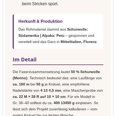
beim Stricken spürt.
Herkunft & Produktion
Das Rohmaterial stammt aus
Schurwolle:
Südamerika | Alpaka: Peru
– gesponnen und
veredelt wird das Garn in
Mittelitalien, Florenz
.
Im Detail
Die Faserzusammensetzung lautet
50 % Schurwolle
(Merino)
. Technisch bedeutet das: eine Lauflänge von
ca. 160 m
bei
50 g
je Knäuel, eine empfohlene
Nadelstärke von
4 13 4,5 mm
, eine Maschenprobe von
ca. 22 M × 28 R auf 10 × 10 cm
. Für ein Modell in
Gr. 38–40 solltest du ca.
400 13450 g
einplanen. So
lässt sich dein Projekt zuverlässig kalkulieren – vom
ersten Knäuel bis zur letzten Masche.