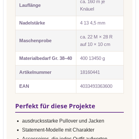
ca. 160 m je
Lauflänge
Knäuel
Nadelstärke
4 13 4,5 mm
ca. 22 M × 28 R
Maschenprobe
auf 10 × 10 cm
Materialbedarf Gr. 38–40
400 13450 g
Artikelnummer
18160441
EAN
4033493363600
Perfekt für diese Projekte
ausdrucksstarke Pullover und Jacken
Statement-Modelle mit Charakter
Accessoires, die jedes Outfit aufwerten