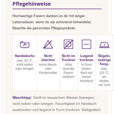
Pflegehinweise
Hochwertige Fasern danken es dir mit langer
Lebensdauer, wenn du sie schonend behandelst.
Beachte die genormten Pflegesymbole:
Handwäsche
Nicht
Nicht im
Liegend
Bügeln,
bleichen
Trockner
trocknen
niedrige
max. 30 °C,
Temp.
nicht reiben
keine Bleich-
Hitze
in Form
oder wringen
oder
lässt die
ziehen,
max.
Fleckenmittel
Fasern
flach auf
110 °C,
verfilzen
einem
am
Handtuch
besten
mit Tuch
Waschtipp:
Sanft im lauwarmen Wasser bewegen,
nicht reiben oder wringen. Feuchtigkeit im Handtuch
ausdrücken und liegend in Form trocknen. Maßgeblich