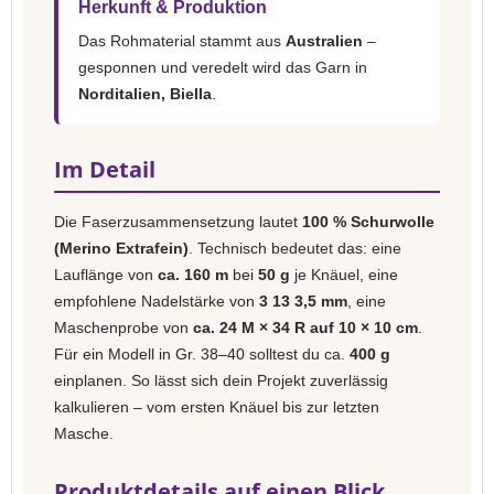
Herkunft & Produktion
Das Rohmaterial stammt aus
Australien
–
gesponnen und veredelt wird das Garn in
Norditalien, Biella
.
Im Detail
Die Faserzusammensetzung lautet
100 % Schurwolle
(Merino Extrafein)
. Technisch bedeutet das: eine
Lauflänge von
ca. 160 m
bei
50 g
je Knäuel, eine
empfohlene Nadelstärke von
3 13 3,5 mm
, eine
Maschenprobe von
ca. 24 M × 34 R auf 10 × 10 cm
.
Für ein Modell in Gr. 38–40 solltest du ca.
400 g
einplanen. So lässt sich dein Projekt zuverlässig
kalkulieren – vom ersten Knäuel bis zur letzten
Masche.
Produktdetails auf einen Blick