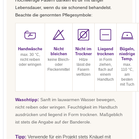
Hochwertige Fasern danken es dir mit langer
Lebensdauer, wenn du sie schonend behandelst.
Beachte die genormten Pflegesymbole:
Handwäsche
Nicht
Nicht im
Liegend
Bügeln,
bleichen
Trockner
trocknen
niedrige
max. 30 °C,
Temp.
nicht reiben
keine Bleich-
Hitze
in Form
oder wringen
oder
lässt die
ziehen,
max.
Fleckenmittel
Fasern
flach auf
110 °C,
verfilzen
einem
am
Handtuch
besten
mit Tuch
Waschtipp:
Sanft im lauwarmen Wasser bewegen,
nicht reiben oder wringen. Feuchtigkeit im Handtuch
ausdrücken und liegend in Form trocknen. Maßgeblich
ist stets die Angabe auf der Banderole.
Tipp:
Verwende für ein Projekt stets Knäuel mit