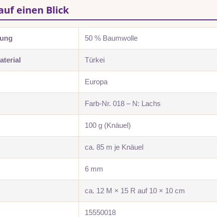
auf einen Blick
zung
50 % Baumwolle
terial
Türkei
Europa
Farb-Nr. 018 – N: Lachs
100 g (Knäuel)
ca. 85 m je Knäuel
6 mm
ca. 12 M × 15 R auf 10 × 10 cm
15550018