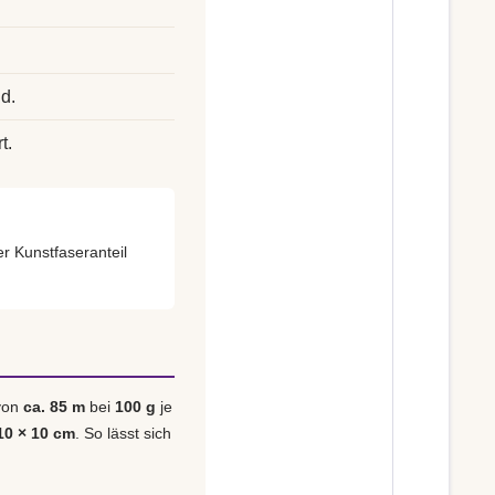
d.
t.
er Kunstfaseranteil
 von
ca. 85 m
bei
100 g
je
10 × 10 cm
. So lässt sich