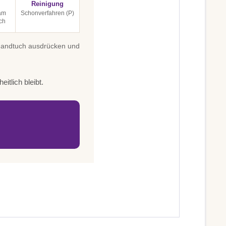
Reinigung
 am
Schonverfahren (P)
ch
 Handtuch ausdrücken und
itlich bleibt.