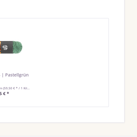
 | Pastellgrün
mm
(59,50 € * / 1 Kilogramm)
5 € *