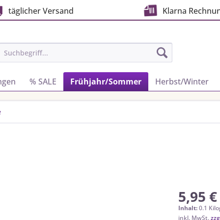
täglicher Versand
Klarna Rechnu
ngen
% SALE
Frühjahr/Sommer
Herbst/Winter
e
5,95 €
Inhalt:
0.1 Kil
inkl. MwSt.
zzg