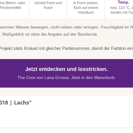
Temp.
ine Bleich- oder
schützt Form und
in Form ziehen,
Fleckenmittel
Faser
flach auf einem
max. 110 °C,
Handtuch
besten mit Tu
uwarmen Wasser bewegen, nicht reiben oder wringen. Feuchtigkeit im
. Maßgeblich ist stets die Angabe auf der Banderole.
rojekt stets Knäuel mit gleicher Partienummer, damit der Farbton einhe
Jetzt entdecken und losstricken.
The Core von Lana Grossa. Jetzt in den Warenkorb.
018 | Lachs"