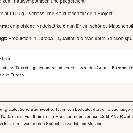
:
kühl, hautsympathisch und pflegeleicht.
m auf 100 g – verlässliche Kalkulation für dein Projekt.
mmt:
empfohlene Nadelstärke 6 mm für ein schönes Maschenbil
igt:
Produktion in Europa – Qualität, die man beim Stricken spür
ktion
ammt aus
Türkei
– gesponnen und veredelt wird das Garn in
Europa
. D
h aus Europa.
ung lautet
50 % Baumwolle
. Technisch bedeutet das: eine Lauflänge
e Nadelstärke von
6 mm
, eine Maschenprobe von
ca. 12 M × 15 R auf 
 kalkulieren – vom ersten Knäuel bis zur letzten Masche.