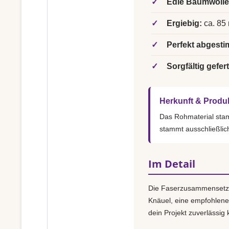
✓
Edle Baumwolle
✓
Ergiebig:
ca. 85 
✓
Perfekt abgesti
✓
Sorgfältig gefert
Herkunft & Produ
Das Rohmaterial st
stammt ausschließlic
Im Detail
Die Faserzusammensetz
Knäuel, eine empfohlen
dein Projekt zuverlässig