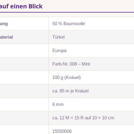
auf einen Blick
zung
50 % Baumwolle
terial
Türkei
Europa
Farb-Nr. 008 – Mint
100 g (Knäuel)
ca. 85 m je Knäuel
6 mm
ca. 12 M × 15 R auf 10 × 10 cm
15550008