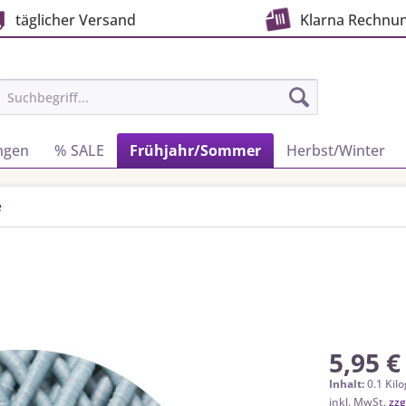
täglicher Versand
Klarna Rechnu
ngen
% SALE
Frühjahr/Sommer
Herbst/Winter
e
5,95 €
Inhalt:
0.1 Kil
inkl. MwSt.
zzg