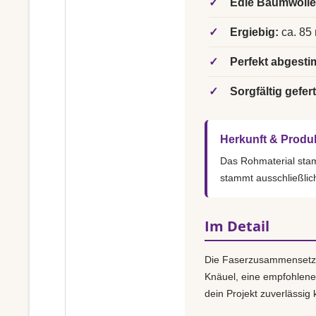
✓
Edle Baumwolle
✓
Ergiebig:
ca. 85 
✓
Perfekt abgesti
✓
Sorgfältig gefert
Herkunft & Produ
Das Rohmaterial st
stammt ausschließlic
Im Detail
Die Faserzusammensetz
Knäuel, eine empfohlen
dein Projekt zuverlässig