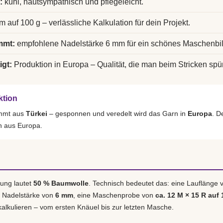
:
kühl, hautsympathisch und pflegeleicht.
m auf 100 g – verlässliche Kalkulation für dein Projekt.
mmt:
empfohlene Nadelstärke 6 mm für ein schönes Maschenbil
igt:
Produktion in Europa – Qualität, die man beim Stricken spür
ktion
ammt aus
Türkei
– gesponnen und veredelt wird das Garn in
Europa
. D
h aus Europa.
ung lautet
50 % Baumwolle
. Technisch bedeutet das: eine Lauflänge
e Nadelstärke von
6 mm
, eine Maschenprobe von
ca. 12 M × 15 R auf 
 kalkulieren – vom ersten Knäuel bis zur letzten Masche.