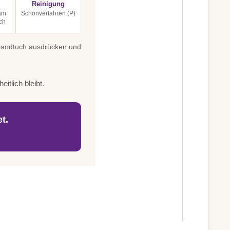
Reinigung
 am
Schonverfahren (P)
ch
 Handtuch ausdrücken und
itlich bleibt.
t.