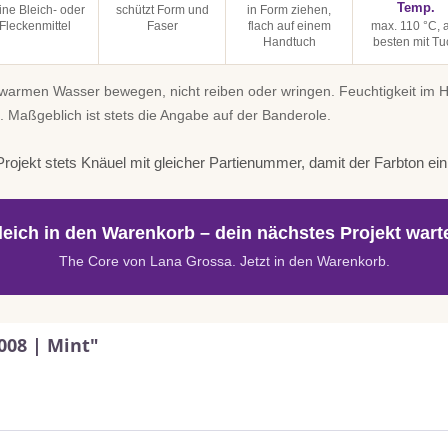
Temp.
ine Bleich- oder
schützt Form und
in Form ziehen,
Fleckenmittel
Faser
flach auf einem
max. 110 °C,
Handtuch
besten mit Tu
uwarmen Wasser bewegen, nicht reiben oder wringen. Feuchtigkeit im
. Maßgeblich ist stets die Angabe auf der Banderole.
rojekt stets Knäuel mit gleicher Partienummer, damit der Farbton einhe
leich in den Warenkorb – dein nächstes Projekt warte
The Core von Lana Grossa. Jetzt in den Warenkorb.
008 | Mint"