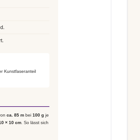
d.
t.
er Kunstfaseranteil
 von
ca. 85 m
bei
100 g
je
10 × 10 cm
. So lässt sich