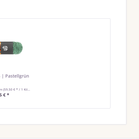
 | Pastellgrün
mm
(59,50 € * / 1 Kilogramm)
5 € *