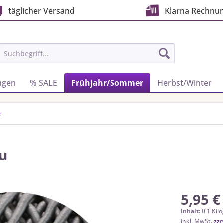
täglicher Versand
Klarna Rechnu
ngen
% SALE
Frühjahr/Sommer
Herbst/Winter
e
au
5,95 €
Inhalt:
0.1 Kil
inkl. MwSt.
zzg