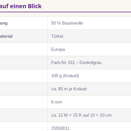
auf einen Blick
zung
50 % Baumwolle
terial
Türkei
Europa
Farb-Nr. 011 – Dunkelgrau
100 g (Knäuel)
ca. 85 m je Knäuel
6 mm
ca. 12 M × 15 R auf 10 × 10 cm
15550011