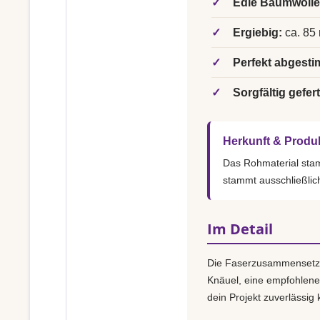
✓
Edle Baumwolle
✓
Ergiebig:
ca. 85 
✓
Perfekt abgesti
✓
Sorgfältig gefert
Herkunft & Produ
Das Rohmaterial st
stammt ausschließlic
Im Detail
Die Faserzusammensetz
Knäuel, eine empfohlen
dein Projekt zuverlässig