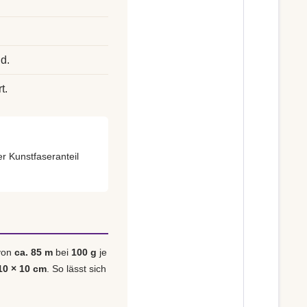
d.
t.
er Kunstfaseranteil
 von
ca. 85 m
bei
100 g
je
10 × 10 cm
. So lässt sich