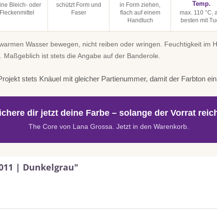
Temp.
ine Bleich- oder
schützt Form und
in Form ziehen,
Fleckenmittel
Faser
flach auf einem
max. 110 °C,
Handtuch
besten mit Tu
uwarmen Wasser bewegen, nicht reiben oder wringen. Feuchtigkeit im
. Maßgeblich ist stets die Angabe auf der Banderole.
rojekt stets Knäuel mit gleicher Partienummer, damit der Farbton einhe
ichere dir jetzt deine Farbe – solange der Vorrat reich
The Core von Lana Grossa. Jetzt in den Warenkorb.
011 | Dunkelgrau"