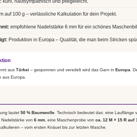
:
kühl, hautsympathisch und pflegeleicht.
m auf 100 g – verlässliche Kalkulation für dein Projekt.
mmt:
empfohlene Nadelstärke 6 mm für ein schönes Maschenbil
igt:
Produktion in Europa – Qualität, die man beim Stricken spür
ktion
ammt aus
Türkei
– gesponnen und veredelt wird das Garn in
Europa
. D
h aus Europa.
ung lautet
50 % Baumwolle
. Technisch bedeutet das: eine Lauflänge
e Nadelstärke von
6 mm
, eine Maschenprobe von
ca. 12 M × 15 R auf 
 kalkulieren – vom ersten Knäuel bis zur letzten Masche.