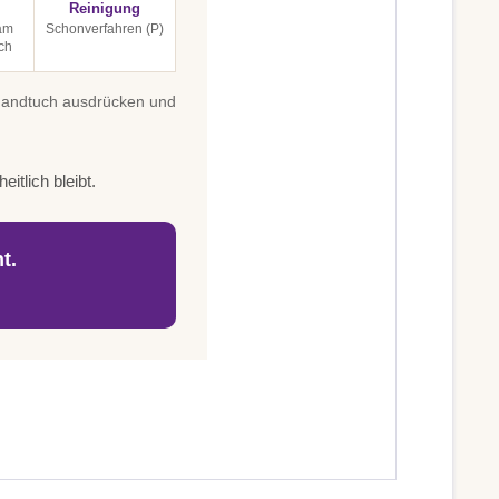
Reinigung
 am
Schonverfahren (P)
ch
 Handtuch ausdrücken und
itlich bleibt.
t.