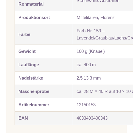
Schurwolle: Australien
Rohmaterial
Produktionsort
Mittelitalien, Florenz
Farb-Nr. 153 –
Farbe
Lavendel/Graublau/Lachs/Cr
Gewicht
100 g (Knäuel)
Lauflänge
ca. 400 m
Nadelstärke
2,5 13 3 mm
Maschenprobe
ca. 28 M × 40 R auf 10 × 10
Artikelnummer
12150153
EAN
4033493400343