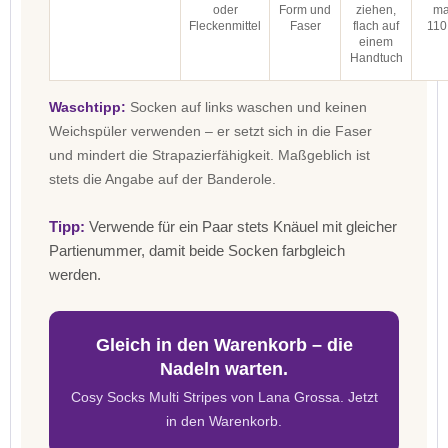
oder
Form und
ziehen,
ma
Fleckenmittel
Faser
flach auf
110
einem
Handtuch
Waschtipp:
Socken auf links waschen und keinen
Weichspüler verwenden – er setzt sich in die Faser
und mindert die Strapazierfähigkeit. Maßgeblich ist
stets die Angabe auf der Banderole.
Tipp:
Verwende für ein Paar stets Knäuel mit gleicher
Partienummer, damit beide Socken farbgleich
werden.
Gleich in den Warenkorb – die
Nadeln warten.
Cosy Socks Multi Stripes von Lana Grossa. Jetzt
in den Warenkorb.