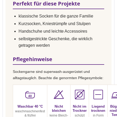
Perfekt für diese Projekte
klassische Socken für die ganze Familie
Kurzsocken, Kniestrümpfe und Stulpen
Handschuhe und leichte Accessoires
selbstgestrickte Geschenke, die wirklich
getragen werden
Pflegehinweise
Sockengarne sind superwash-ausgerüstet und
alltagstauglich. Beachte die genormten Pflegesymbole:
40
Waschbar 40 °C
Nicht
Nicht im
Liegend
Büg
bleichen
Trockner
trocknen
nied
waschmaschinenfest
Te
& filzfrei
keine Bleich-
schützt
in Form