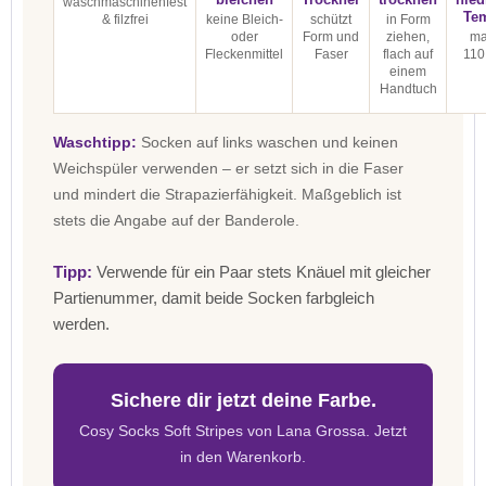
waschmaschinenfest
Te
& filzfrei
keine Bleich-
schützt
in Form
oder
Form und
ziehen,
ma
Fleckenmittel
Faser
flach auf
110
einem
Handtuch
Waschtipp:
Socken auf links waschen und keinen
Weichspüler verwenden – er setzt sich in die Faser
und mindert die Strapazierfähigkeit. Maßgeblich ist
stets die Angabe auf der Banderole.
Tipp:
Verwende für ein Paar stets Knäuel mit gleicher
Partienummer, damit beide Socken farbgleich
werden.
Sichere dir jetzt deine Farbe.
Cosy Socks Soft Stripes von Lana Grossa. Jetzt
in den Warenkorb.