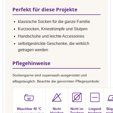
Perfekt für diese Projekte
klassische Socken für die ganze Familie
Kurzsocken, Kniestrümpfe und Stulpen
Handschuhe und leichte Accessoires
selbstgestrickte Geschenke, die wirklich
getragen werden
Pflegehinweise
Sockengarne sind superwash-ausgerüstet und
alltagstauglich. Beachte die genormten Pflegesymbole:
40
Waschbar 40 °C
Nicht
Nicht im
Liegend
Büg
bleichen
Trockner
trocknen
nied