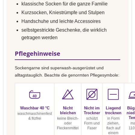
klassische Socken für die ganze Familie
Kurzsocken, Kniestrümpfe und Stulpen
Handschuhe und leichte Accessoires
selbstgestrickte Geschenke, die wirklich
getragen werden
Pflegehinweise
Sockengarne sind superwash-ausgerüstet und
alltagstauglich. Beachte die genormten Pflegesymbole:
40
Waschbar 40 °C
Nicht
Nicht im
Liegend
Büg
bleichen
Trockner
trocknen
nied
waschmaschinenfest
Te
& filzfrei
keine Bleich-
schützt
in Form
oder
Form und
ziehen,
ma
Fleckenmittel
Faser
flach auf
110
einem