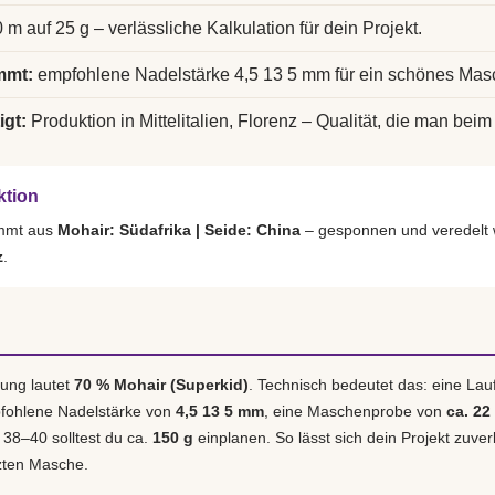
 m auf 25 g – verlässliche Kalkulation für dein Projekt.
mmt:
empfohlene Nadelstärke 4,5 13 5 mm für ein schönes Mas
igt:
Produktion in Mittelitalien, Florenz – Qualität, die man beim 
ktion
ammt aus
Mohair: Südafrika | Seide: China
– gesponnen und veredelt 
z
.
ung lautet
70 % Mohair (Superkid)
. Technisch bedeutet das: eine La
pfohlene Nadelstärke von
4,5 13 5 mm
, eine Maschenprobe von
ca. 22
. 38–40 solltest du ca.
150 g
einplanen. So lässt sich dein Projekt zuver
tzten Masche.