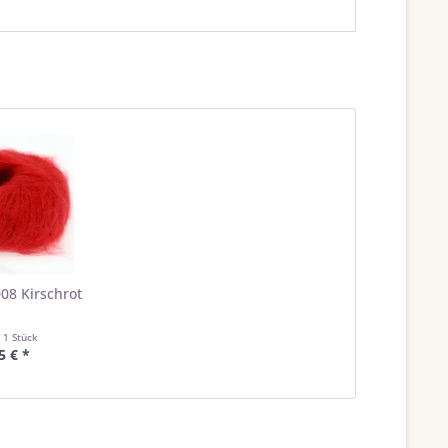
008 Kirschrot
t
1 Stück
5 € *