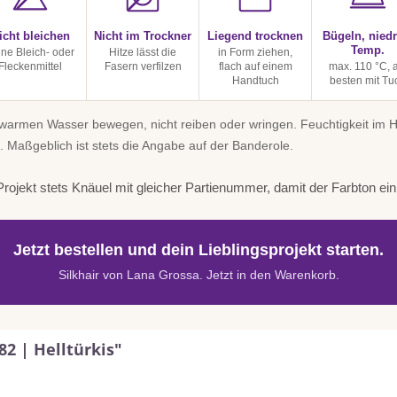
icht bleichen
Nicht im Trockner
Liegend trocknen
Bügeln, niedr
Temp.
ine Bleich- oder
Hitze lässt die
in Form ziehen,
Fleckenmittel
Fasern verfilzen
flach auf einem
max. 110 °C, 
Handtuch
besten mit Tu
uwarmen Wasser bewegen, nicht reiben oder wringen. Feuchtigkeit im
. Maßgeblich ist stets die Angabe auf der Banderole.
rojekt stets Knäuel mit gleicher Partienummer, damit der Farbton einhe
Jetzt bestellen und dein Lieblingsprojekt starten.
Silkhair von Lana Grossa. Jetzt in den Warenkorb.
82 | Helltürkis"