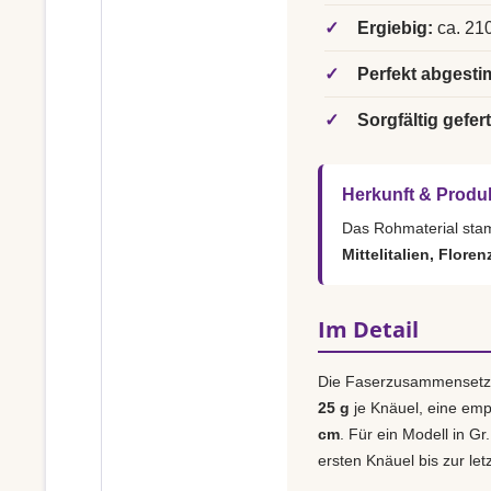
✓
Ergiebig:
ca. 210
✓
Perfekt abgesti
✓
Sorgfältig gefert
Herkunft & Produ
Das Rohmaterial st
Mittelitalien, Floren
Im Detail
Die Faserzusammensetz
25 g
je Knäuel, eine em
cm
. Für ein Modell in Gr
ersten Knäuel bis zur le