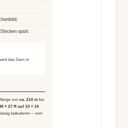
chenbild.
Stricken spürt.
wird das Garn in
uflänge von
ca. 210 m
bei
 M × 27 R auf 10 × 10
lässig kalkulieren – vom