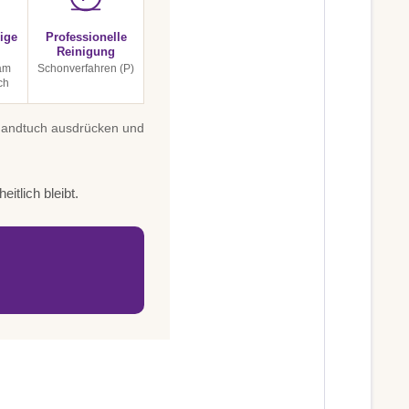
ige
Professionelle
Reinigung
am
Schonverfahren (P)
ch
 Handtuch ausdrücken und
itlich bleibt.