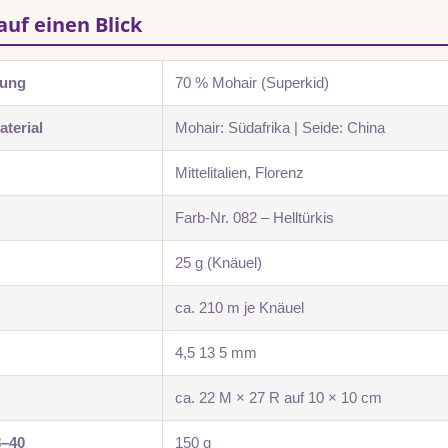
auf einen Blick
zung
70 % Mohair (Superkid)
terial
Mohair: Südafrika | Seide: China
Mittelitalien, Florenz
Farb-Nr. 082 – Helltürkis
25 g (Knäuel)
ca. 210 m je Knäuel
4,5 13 5 mm
ca. 22 M × 27 R auf 10 × 10 cm
8–40
150 g