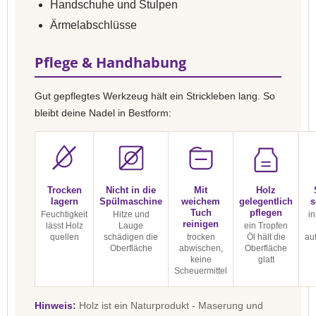
Handschuhe und Stulpen
Ärmelabschlüsse
Pflege & Handhabung
Gut gepflegtes Werkzeug hält ein Strickleben lang. So
bleibt deine Nadel in Bestform:
Trocken
Nicht in die
Mit
Holz
lagern
Spülmaschine
weichem
gelegentlich
s
Tuch
pflegen
Feuchtigkeit
Hitze und
in
reinigen
lässt Holz
Lauge
ein Tropfen
quellen
schädigen die
trocken
Öl hält die
au
Oberfläche
abwischen,
Oberfläche
keine
glatt
Scheuermittel
Hinweis:
Holz ist ein Naturprodukt - Maserung und