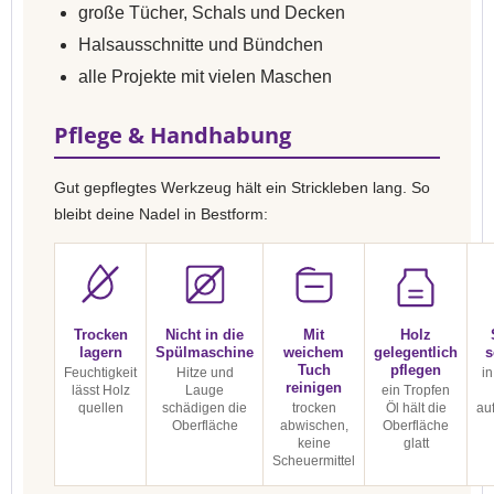
große Tücher, Schals und Decken
Halsausschnitte und Bündchen
alle Projekte mit vielen Maschen
Pflege & Handhabung
Gut gepflegtes Werkzeug hält ein Strickleben lang. So
bleibt deine Nadel in Bestform:
Trocken
Nicht in die
Mit
Holz
lagern
Spülmaschine
weichem
gelegentlich
s
Tuch
pflegen
Feuchtigkeit
Hitze und
in
reinigen
lässt Holz
Lauge
ein Tropfen
quellen
schädigen die
trocken
Öl hält die
au
Oberfläche
abwischen,
Oberfläche
keine
glatt
Scheuermittel