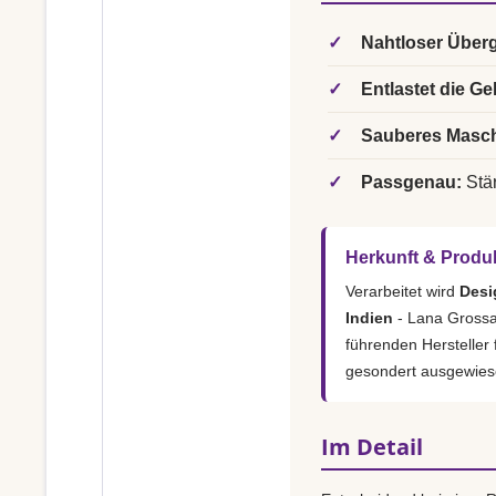
✓
Nahtloser Über
✓
Entlastet die Ge
✓
Sauberes Masch
✓
Passgenau:
Stär
Herkunft & Produ
Verarbeitet wird
Desi
Indien
- Lana Grossa 
führenden Hersteller
gesondert ausgewies
Im Detail