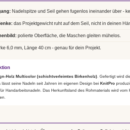
gang:
Nadelspitze und Seil gehen fugenlos ineinander über - k
lenke:
das Projektgewicht ruht auf dem Seil, nicht in deinen Hä
enbild:
polierte Oberfläche, die Maschen gleiten mühelos.
ke 6,0 mm, Länge 40 cm - genau für dein Projekt.
ktion
gn-Holz Multicolor (schichtverleimtes Birkenholz)
. Gefertigt wird 
lässt seine Nadeln seit Jahren im eigenen Design bei
KnitPro
produzi
 für Handarbeitsnadeln. Das Herkunftsland des Rohmaterials wird vom H
en.