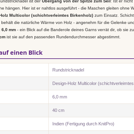
undstricknadel ist der
Übergang von der Spitze zum Seil
: Ist er nich
e hängen. Hier ist er nahtlos ausgeführt - die Maschen gleiten ohne W
olz Multicolor (schichtverleimtes Birkenholz)
zum Einsatz. Schichtv
behält die natürliche Wärme von Holz - angenehm für die Gelenke und i
t 6,0 mm
- ein Blick auf die Banderole deines Garns verrät dir, ob sie z
 cm
ist sie auf den passenden Rundendurchmesser abgestimmt.
auf einen Blick
Rundstricknadel
Design-Holz Multicolor (schichtverleimtes
6,0 mm
40 cm
Indien (Fertigung durch KnitPro)