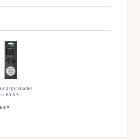
undstricknadel
lz 60-3.5...
5 € *