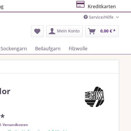
ng
Kreditkarten
Service/Hilfe
Mein Konto
0,00 € *
Sockengarn
Beilaufgarn
Filzwolle
lor
 *
l. Versandkosten