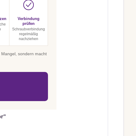
tzen
Verbindung
prüfen
sche
n
Schraubverbindung
regelmäßig
nachziehen
in Mangel, sondern macht
or"