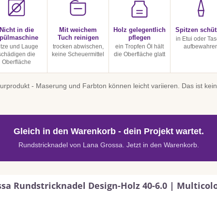
Nicht in die
Mit weichem
Holz gelegentlich
Spitzen schü
pülmaschine
Tuch reinigen
pflegen
in Etui oder Ta
itze und Lauge
trocken abwischen,
ein Tropfen Öl hält
aufbewahre
schädigen die
keine Scheuermittel
die Oberfläche glatt
Oberfläche
turprodukt - Maserung und Farbton können leicht variieren. Das ist ke
Gleich in den Warenkorb - dein Projekt wartet.
Rundstricknadel von Lana Grossa. Jetzt in den Warenkorb.
sa Rundstricknadel Design-Holz 40-6.0 | Multicol