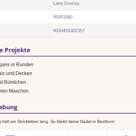
Lana Grossa
95051060
4033493302357
se Projekte
igans in Runden
als und Decken
nd Bündchen
vielen Maschen
habung
hält ein Strickleben lang. So bleibt deine Nadel in Bestform: