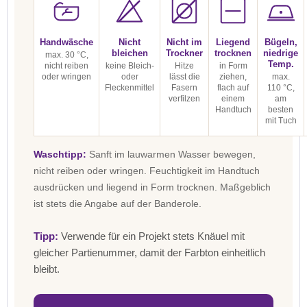
Handwäsche
Nicht
Nicht im
Liegend
Bügeln,
bleichen
Trockner
trocknen
niedrige
max. 30 °C,
Temp.
nicht reiben
keine Bleich-
Hitze
in Form
oder wringen
oder
lässt die
ziehen,
max.
Fleckenmittel
Fasern
flach auf
110 °C,
verfilzen
einem
am
Handtuch
besten
mit Tuch
Waschtipp:
Sanft im lauwarmen Wasser bewegen,
nicht reiben oder wringen. Feuchtigkeit im Handtuch
ausdrücken und liegend in Form trocknen. Maßgeblich
ist stets die Angabe auf der Banderole.
Tipp:
Verwende für ein Projekt stets Knäuel mit
gleicher Partienummer, damit der Farbton einheitlich
bleibt.