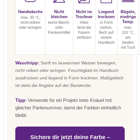
Handwäsche
Nicht
Nicht im
Liegend
Bügeln,
bleichen
Trockner
trocknen
niedrige
max. 30 °C,
Temp.
nicht reiben
keine Bleich-
Hitze
in Form
oder wringen
oder
lässt die
ziehen,
max.
Fleckenmittel
Fasern
flach auf
110 °C,
verfilzen
einem
am
Handtuch
besten
mit Tuch
Waschtipp:
Sanft im lauwarmen Wasser bewegen,
nicht reiben oder wringen. Feuchtigkeit im Handtuch
ausdrücken und liegend in Form trocknen. Maßgeblich
ist stets die Angabe auf der Banderole.
Tipp:
Verwende für ein Projekt stets Knäuel mit
gleicher Partienummer, damit der Farbton einheitlich
bleibt.
Sichere dir jetzt deine Farbe –