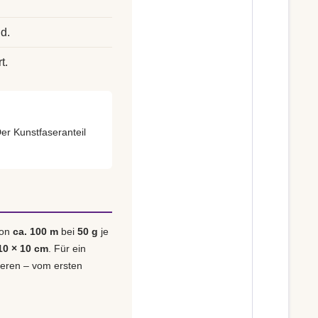
d.
t.
Der Kunstfaseranteil
von
ca. 100 m
bei
50 g
je
10 × 10 cm
. Für ein
lieren – vom ersten