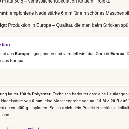
 m auf 50 g – verlässliche Kalkulation für dein Projekt.
mmt:
empfohlene Nadelstärke 6 mm für ein schönes Maschenbil
igt:
Produktion in Europa – Qualität, die man beim Stricken spür
ktion
ammt aus
Europa
– gesponnen und veredelt wird das Garn in
Europa
. 
h aus Europa.
ung lautet
100 % Polyester
. Technisch bedeutet das: eine Lauflänge 
e Nadelstärke von
6 mm
, eine Maschenprobe von
ca. 14 M × 20 R auf 
est du ca.
400 g
einplanen. So lässt sich dein Projekt zuverlässig kalku
asche.