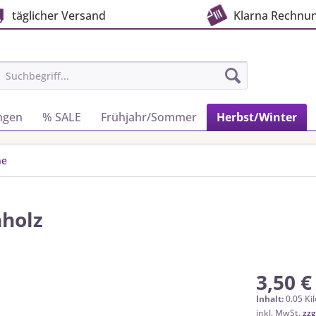
täglicher Versand
Klarna Rechnu
ngen
% SALE
Frühjahr/Sommer
Herbst/Winter
ne
nholz
3,50 €
Inhalt:
0.05 Ki
inkl. MwSt.
zzg