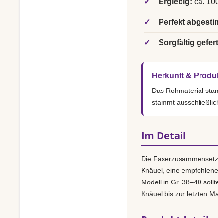
✓
Ergiebig:
ca. 100
✓
Perfekt abgesti
✓
Sorgfältig gefert
Herkunft & Produ
Das Rohmaterial st
stammt ausschließlic
Im Detail
Die Faserzusammensetz
Knäuel, eine empfohlen
Modell in Gr. 38–40 sollt
Knäuel bis zur letzten M