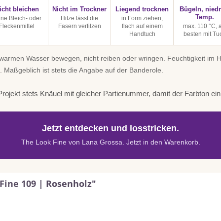
icht bleichen
Nicht im Trockner
Liegend trocknen
Bügeln, niedr
Temp.
ine Bleich- oder
Hitze lässt die
in Form ziehen,
Fleckenmittel
Fasern verfilzen
flach auf einem
max. 110 °C, 
Handtuch
besten mit Tu
uwarmen Wasser bewegen, nicht reiben oder wringen. Feuchtigkeit im
. Maßgeblich ist stets die Angabe auf der Banderole.
rojekt stets Knäuel mit gleicher Partienummer, damit der Farbton einhe
Jetzt entdecken und losstricken.
The Look Fine von Lana Grossa. Jetzt in den Warenkorb.
Fine 109 | Rosenholz"