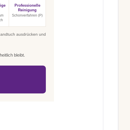
ige
Professionelle
Reinigung
am
Schonverfahren (P)
ch
 Handtuch ausdrücken und
itlich bleibt.