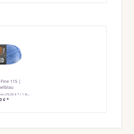
 Fine 115 |
elblau
amm
(70,00 € * / 1 Kilogramm)
0 € *