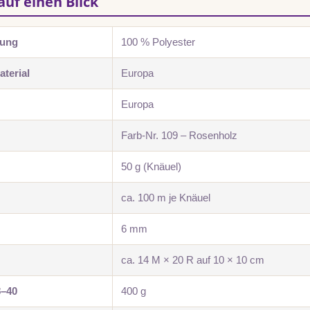
auf einen Blick
zung
100 % Polyester
terial
Europa
Europa
Farb-Nr. 109 – Rosenholz
50 g (Knäuel)
ca. 100 m je Knäuel
6 mm
ca. 14 M × 20 R auf 10 × 10 cm
8–40
400 g