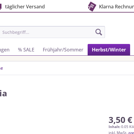
täglicher Versand
Klarna Rechnu
ngen
% SALE
Frühjahr/Sommer
Herbst/Winter
ne
ia
3,50 €
Inhalt:
0.05 Ki
inkl. MwSt.
zzg