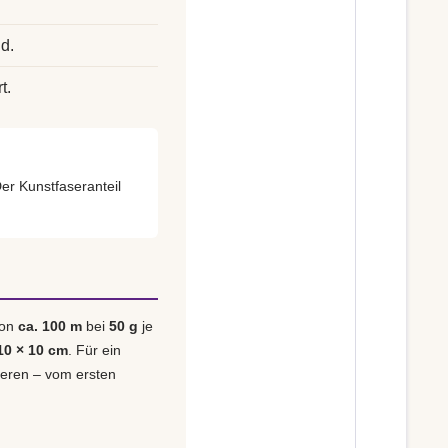
d.
t.
Der Kunstfaseranteil
von
ca. 100 m
bei
50 g
je
10 × 10 cm
. Für ein
lieren – vom ersten