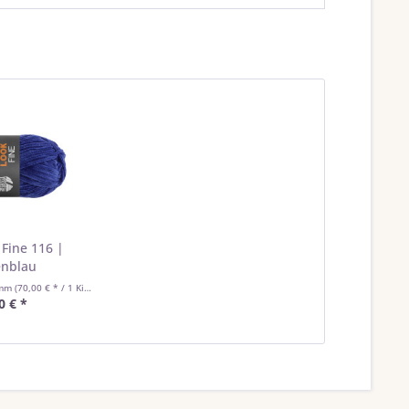
 Fine 116 |
enblau
amm
(70,00 € * / 1 Kilogramm)
0 € *