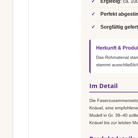
✓
Ergiebig:
ca. 100
✓
Perfekt abgesti
✓
Sorgfältig gefert
Herkunft & Produ
Das Rohmaterial st
stammt ausschließlic
Im Detail
Die Faserzusammensetz
Knäuel, eine empfohlen
Modell in Gr. 38–40 sollt
Knäuel bis zur letzten M