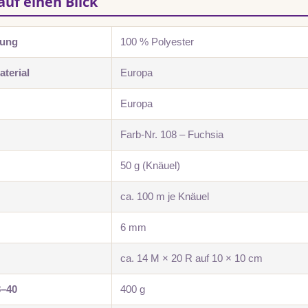
auf einen Blick
zung
100 % Polyester
terial
Europa
Europa
Farb-Nr. 108 – Fuchsia
50 g (Knäuel)
ca. 100 m je Knäuel
6 mm
ca. 14 M × 20 R auf 10 × 10 cm
8–40
400 g