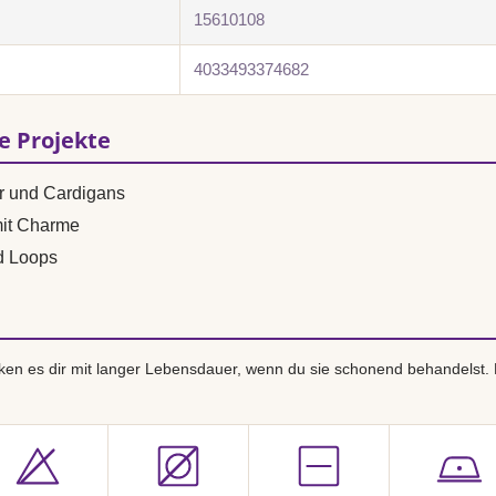
15610108
4033493374682
se Projekte
r und Cardigans
mit Charme
d Loops
en es dir mit langer Lebensdauer, wenn du sie schonend behandelst.