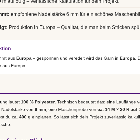
 m auf 50 g – verlässliche Kalkulation für dein Projekt.
mmt:
empfohlene Nadelstärke 6 mm für ein schönes Maschenbil
igt:
Produktion in Europa – Qualität, die man beim Stricken spür
ktion
ammt aus
Europa
– gesponnen und veredelt wird das Garn in
Europa
. 
h aus Europa.
ung lautet
100 % Polyester
. Technisch bedeutet das: eine Lauflänge 
e Nadelstärke von
6 mm
, eine Maschenprobe von
ca. 14 M × 20 R auf 
est du ca.
400 g
einplanen. So lässt sich dein Projekt zuverlässig kalku
asche.