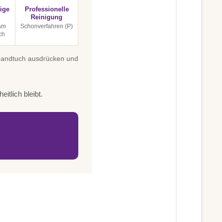
ige
Professionelle
Reinigung
am
Schonverfahren (P)
ch
 Handtuch ausdrücken und
itlich bleibt.