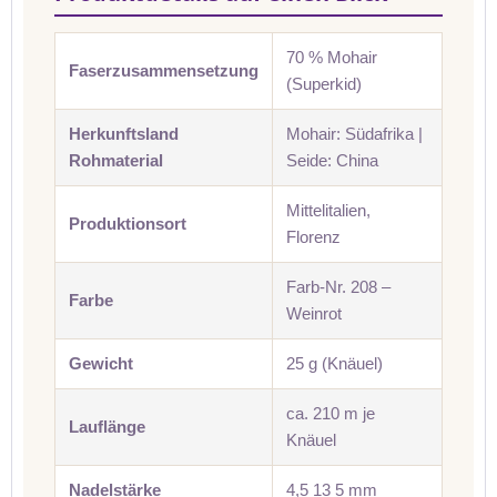
70 % Mohair
Faserzusammensetzung
(Superkid)
Herkunftsland
Mohair: Südafrika |
Rohmaterial
Seide: China
Mittelitalien,
Produktionsort
Florenz
Farb-Nr. 208 –
Farbe
Weinrot
Gewicht
25 g (Knäuel)
ca. 210 m je
Lauflänge
Knäuel
Nadelstärke
4,5 13 5 mm