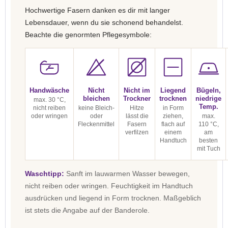
Hochwertige Fasern danken es dir mit langer
Lebensdauer, wenn du sie schonend behandelst.
Beachte die genormten Pflegesymbole:
Handwäsche
Nicht
Nicht im
Liegend
Bügeln,
bleichen
Trockner
trocknen
niedrige
max. 30 °C,
Temp.
nicht reiben
keine Bleich-
Hitze
in Form
oder wringen
oder
lässt die
ziehen,
max.
Fleckenmittel
Fasern
flach auf
110 °C,
verfilzen
einem
am
Handtuch
besten
mit Tuch
Waschtipp:
Sanft im lauwarmen Wasser bewegen,
nicht reiben oder wringen. Feuchtigkeit im Handtuch
ausdrücken und liegend in Form trocknen. Maßgeblich
ist stets die Angabe auf der Banderole.