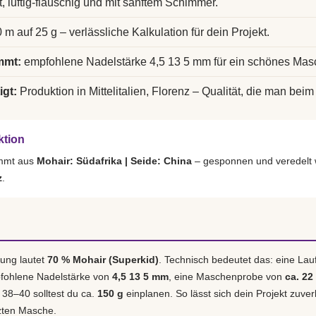
t, luftig-flauschig und mit sanftem Schimmer.
 m auf 25 g – verlässliche Kalkulation für dein Projekt.
mmt:
empfohlene Nadelstärke 4,5 13 5 mm für ein schönes Mas
igt:
Produktion in Mittelitalien, Florenz – Qualität, die man beim 
ktion
ammt aus
Mohair: Südafrika | Seide: China
– gesponnen und veredelt 
z
.
ung lautet
70 % Mohair (Superkid)
. Technisch bedeutet das: eine La
pfohlene Nadelstärke von
4,5 13 5 mm
, eine Maschenprobe von
ca. 22
. 38–40 solltest du ca.
150 g
einplanen. So lässt sich dein Projekt zuver
tzten Masche.