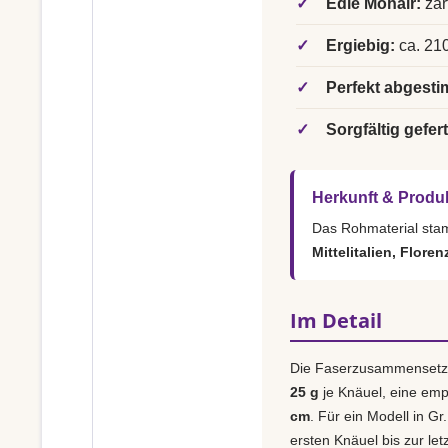
✓
Edle Mohair:
zar
✓
Ergiebig:
ca. 210
✓
Perfekt abgesti
✓
Sorgfältig gefert
Herkunft & Produ
Das Rohmaterial st
Mittelitalien, Floren
Im Detail
Die Faserzusammensetz
25 g
je Knäuel, eine em
cm
. Für ein Modell in Gr
ersten Knäuel bis zur le