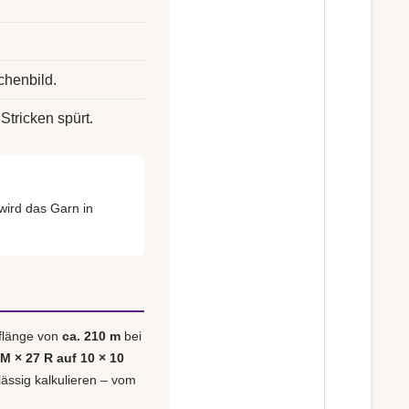
chenbild.
Stricken spürt.
wird das Garn in
uflänge von
ca. 210 m
bei
 M × 27 R auf 10 × 10
lässig kalkulieren – vom