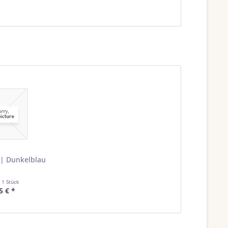
9 | Dunkelblau
t
1 Stück
5 € *