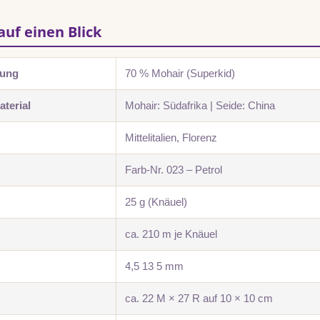
auf einen Blick
zung
70 % Mohair (Superkid)
terial
Mohair: Südafrika | Seide: China
Mittelitalien, Florenz
Farb-Nr. 023 – Petrol
25 g (Knäuel)
ca. 210 m je Knäuel
4,5 13 5 mm
ca. 22 M × 27 R auf 10 × 10 cm