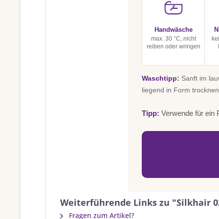
Handwäsche
N
max. 30 °C, nicht
ke
reiben oder wringen
Waschtipp:
Sanft im la
liegend in Form trocknen
Tipp:
Verwende für ein P
Weiterführende Links zu "Silkhair 0
Fragen zum Artikel?