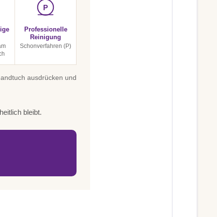
P
ige
Professionelle
Reinigung
am
Schonverfahren (P)
ch
 Handtuch ausdrücken und
itlich bleibt.