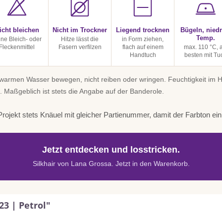
icht bleichen
Nicht im Trockner
Liegend trocknen
Bügeln, niedr
Temp.
ine Bleich- oder
Hitze lässt die
in Form ziehen,
Fleckenmittel
Fasern verfilzen
flach auf einem
max. 110 °C, 
Handtuch
besten mit Tu
uwarmen Wasser bewegen, nicht reiben oder wringen. Feuchtigkeit im
. Maßgeblich ist stets die Angabe auf der Banderole.
rojekt stets Knäuel mit gleicher Partienummer, damit der Farbton einhe
Jetzt entdecken und losstricken.
Silkhair von Lana Grossa. Jetzt in den Warenkorb.
23 | Petrol"