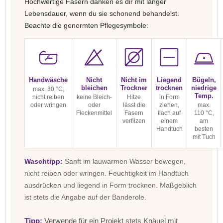
Hochwertige Fasern danken es dir mit langer
Lebensdauer, wenn du sie schonend behandelst.
Beachte die genormten Pflegesymbole:
Handwäsche
Nicht
Nicht im
Liegend
Bügeln,
bleichen
Trockner
trocknen
niedrige
max. 30 °C,
Temp.
nicht reiben
keine Bleich-
Hitze
in Form
oder wringen
oder
lässt die
ziehen,
max.
Fleckenmittel
Fasern
flach auf
110 °C,
verfilzen
einem
am
Handtuch
besten
mit Tuch
Waschtipp:
Sanft im lauwarmen Wasser bewegen,
nicht reiben oder wringen. Feuchtigkeit im Handtuch
ausdrücken und liegend in Form trocknen. Maßgeblich
ist stets die Angabe auf der Banderole.
Tipp:
Verwende für ein Projekt stets Knäuel mit