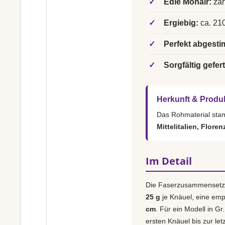
✓
Edle Mohair:
zar
✓
Ergiebig:
ca. 210
✓
Perfekt abgesti
✓
Sorgfältig gefert
Herkunft & Produ
Das Rohmaterial st
Mittelitalien, Floren
Im Detail
Die Faserzusammensetz
25 g
je Knäuel, eine em
cm
. Für ein Modell in Gr
ersten Knäuel bis zur le