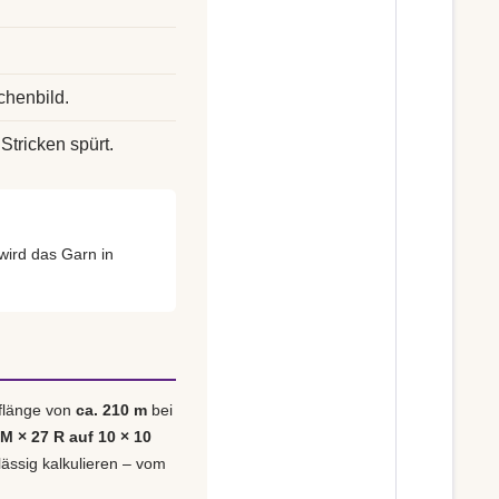
chenbild.
Stricken spürt.
wird das Garn in
uflänge von
ca. 210 m
bei
 M × 27 R auf 10 × 10
lässig kalkulieren – vom