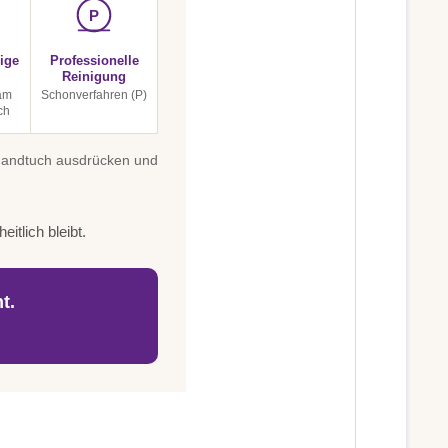
P
ige
Professionelle
Reinigung
am
Schonverfahren (P)
ch
 Handtuch ausdrücken und
itlich bleibt.
t.