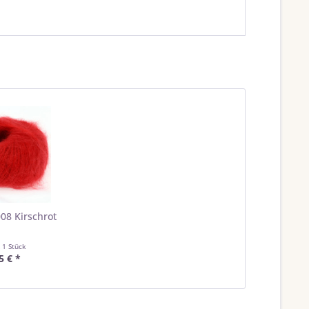
008 Kirschrot
t
1 Stück
5 € *