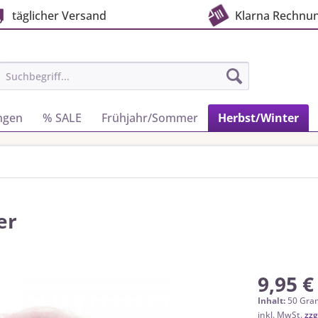
täglicher Versand
Klarna Rechnu
ngen
% SALE
Frühjahr/Sommer
Herbst/Winter
er
9,95 €
Inhalt:
50 Gra
inkl. MwSt.
zzg