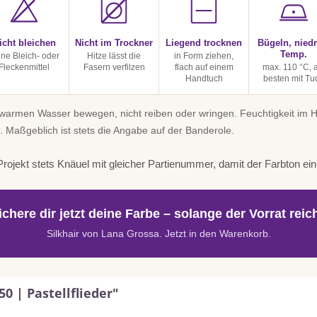
icht bleichen
Nicht im Trockner
Liegend trocknen
Bügeln, niedr
Temp.
ine Bleich- oder
Hitze lässt die
in Form ziehen,
Fleckenmittel
Fasern verfilzen
flach auf einem
max. 110 °C, 
Handtuch
besten mit Tu
uwarmen Wasser bewegen, nicht reiben oder wringen. Feuchtigkeit im
. Maßgeblich ist stets die Angabe auf der Banderole.
rojekt stets Knäuel mit gleicher Partienummer, damit der Farbton einhe
ichere dir jetzt deine Farbe – solange der Vorrat reich
Silkhair von Lana Grossa. Jetzt in den Warenkorb.
0 | Pastellflieder"