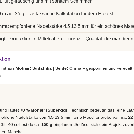
t, luftig-flauschig und mit sanftem Schimmer.
 m auf 25 g – verlässliche Kalkulation für dein Projekt.
mmt:
empfohlene Nadelstärke 4,5 13 5 mm für ein schönes Mas
igt:
Produktion in Mittelitalien, Florenz – Qualität, die man beim 
ktion
ammt aus
Mohair: Südafrika | Seide: China
– gesponnen und veredelt 
z
.
ung lautet
70 % Mohair (Superkid)
. Technisch bedeutet das: eine La
pfohlene Nadelstärke von
4,5 13 5 mm
, eine Maschenprobe von
ca. 22
. 38–40 solltest du ca.
150 g
einplanen. So lässt sich dein Projekt zuver
tzten Masche.