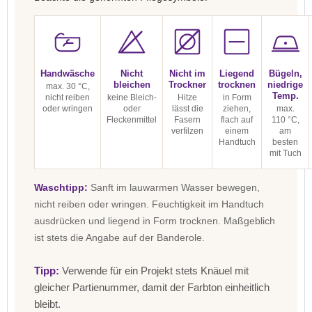
Handwäsche
Nicht
Nicht im
Liegend
Bügeln,
bleichen
Trockner
trocknen
niedrige
max. 30 °C,
Temp.
nicht reiben
keine Bleich-
Hitze
in Form
oder wringen
oder
lässt die
ziehen,
max.
Fleckenmittel
Fasern
flach auf
110 °C,
verfilzen
einem
am
Handtuch
besten
mit Tuch
Waschtipp:
Sanft im lauwarmen Wasser bewegen,
nicht reiben oder wringen. Feuchtigkeit im Handtuch
ausdrücken und liegend in Form trocknen. Maßgeblich
ist stets die Angabe auf der Banderole.
Tipp:
Verwende für ein Projekt stets Knäuel mit
gleicher Partienummer, damit der Farbton einheitlich
bleibt.