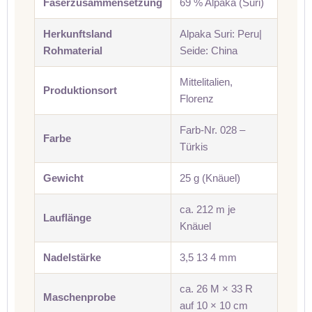
Faserzusammensetzung
69 % Alpaka (Suri)
Herkunftsland
Alpaka Suri: Peru|
Rohmaterial
Seide: China
Mittelitalien,
Produktionsort
Florenz
Farb-Nr. 028 –
Farbe
Türkis
Gewicht
25 g (Knäuel)
ca. 212 m je
Lauflänge
Knäuel
Nadelstärke
3,5 13 4 mm
ca. 26 M × 33 R
Maschenprobe
auf 10 × 10 cm