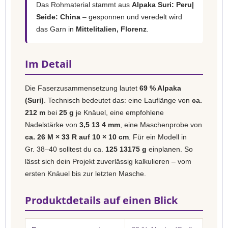
Das Rohmaterial stammt aus
Alpaka Suri: Peru|
Seide: China
– gesponnen und veredelt wird
das Garn in
Mittelitalien, Florenz
.
Im Detail
Die Faserzusammensetzung lautet
69 % Alpaka
(Suri)
. Technisch bedeutet das: eine Lauflänge von
ca.
212 m
bei
25 g
je Knäuel, eine empfohlene
Nadelstärke von
3,5 13 4 mm
, eine Maschenprobe von
ca. 26 M × 33 R auf 10 × 10 cm
. Für ein Modell in
Gr. 38–40 solltest du ca.
125 13175 g
einplanen. So
lässt sich dein Projekt zuverlässig kalkulieren – vom
ersten Knäuel bis zur letzten Masche.
Produktdetails auf einen Blick