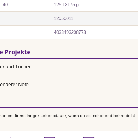
8–40
125 13175 g
12950011
4033493298773
se Projekte
ver und Tücher
onderer Note
en es dir mit langer Lebensdauer, wenn du sie schonend behandelst.