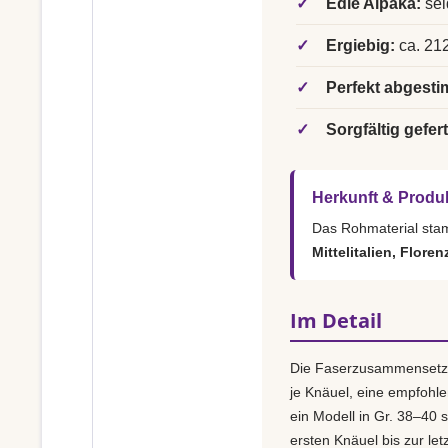
✓
Edle Alpaka:
sei
✓
Ergiebig:
ca. 212
✓
Perfekt abgesti
✓
Sorgfältig gefert
Herkunft & Produ
Das Rohmaterial st
Mittelitalien, Floren
Im Detail
Die Faserzusammensetz
je Knäuel, eine empfohl
ein Modell in Gr. 38–40 s
ersten Knäuel bis zur le