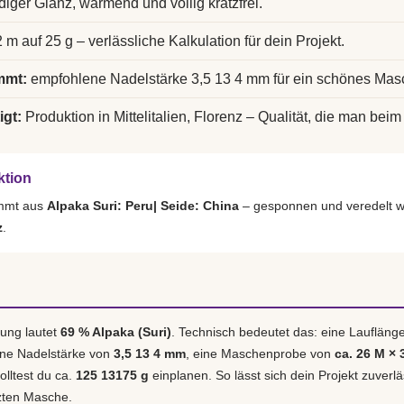
diger Glanz, wärmend und völlig kratzfrei.
 m auf 25 g – verlässliche Kalkulation für dein Projekt.
mmt:
empfohlene Nadelstärke 3,5 13 4 mm für ein schönes Mas
igt:
Produktion in Mittelitalien, Florenz – Qualität, die man beim 
ktion
ammt aus
Alpaka Suri: Peru| Seide: China
– gesponnen und veredelt w
z
.
ung lautet
69 % Alpaka (Suri)
. Technisch bedeutet das: eine Laufläng
ene Nadelstärke von
3,5 13 4 mm
, eine Maschenprobe von
ca. 26 M × 
olltest du ca.
125 13175 g
einplanen. So lässt sich dein Projekt zuverl
tzten Masche.