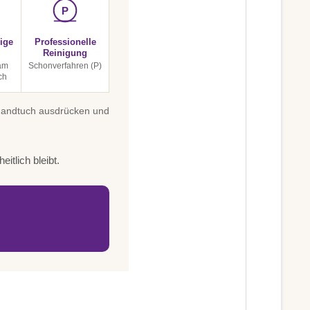
P
ige
Professionelle
Reinigung
am
Schonverfahren (P)
ch
 Handtuch ausdrücken und
itlich bleibt.