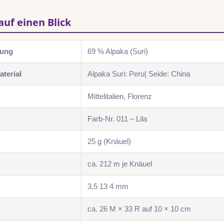
auf einen Blick
zung
69 % Alpaka (Suri)
terial
Alpaka Suri: Peru| Seide: China
Mittelitalien, Florenz
Farb-Nr. 011 – Lila
25 g (Knäuel)
ca. 212 m je Knäuel
3,5 13 4 mm
ca. 26 M × 33 R auf 10 × 10 cm