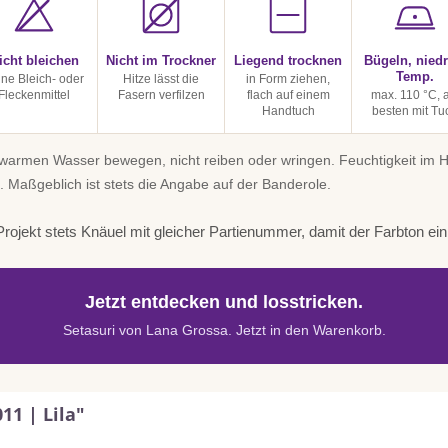
icht bleichen
Nicht im Trockner
Liegend trocknen
Bügeln, niedr
Temp.
ine Bleich- oder
Hitze lässt die
in Form ziehen,
Fleckenmittel
Fasern verfilzen
flach auf einem
max. 110 °C, 
Handtuch
besten mit Tu
uwarmen Wasser bewegen, nicht reiben oder wringen. Feuchtigkeit im
. Maßgeblich ist stets die Angabe auf der Banderole.
rojekt stets Knäuel mit gleicher Partienummer, damit der Farbton einhe
Jetzt entdecken und losstricken.
Setasuri von Lana Grossa. Jetzt in den Warenkorb.
11 | Lila"