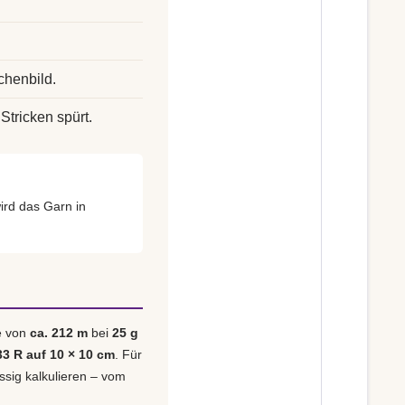
chenbild.
Stricken spürt.
ird das Garn in
e von
ca. 212 m
bei
25 g
33 R auf 10 × 10 cm
. Für
ässig kalkulieren – vom