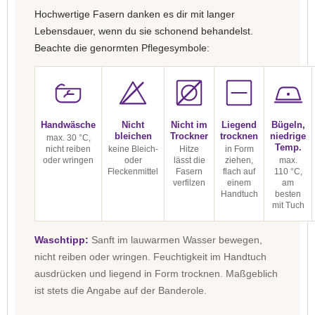
Hochwertige Fasern danken es dir mit langer
Lebensdauer, wenn du sie schonend behandelst.
Beachte die genormten Pflegesymbole:
Handwäsche
Nicht
Nicht im
Liegend
Bügeln,
bleichen
Trockner
trocknen
niedrige
max. 30 °C,
Temp.
nicht reiben
keine Bleich-
Hitze
in Form
oder wringen
oder
lässt die
ziehen,
max.
Fleckenmittel
Fasern
flach auf
110 °C,
verfilzen
einem
am
Handtuch
besten
mit Tuch
Waschtipp:
Sanft im lauwarmen Wasser bewegen,
nicht reiben oder wringen. Feuchtigkeit im Handtuch
ausdrücken und liegend in Form trocknen. Maßgeblich
ist stets die Angabe auf der Banderole.