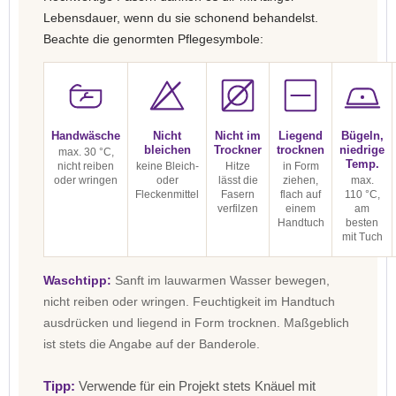
Lebensdauer, wenn du sie schonend behandelst.
Beachte die genormten Pflegesymbole:
Handwäsche
Nicht
Nicht im
Liegend
Bügeln,
bleichen
Trockner
trocknen
niedrige
max. 30 °C,
Temp.
nicht reiben
keine Bleich-
Hitze
in Form
oder wringen
oder
lässt die
ziehen,
max.
Fleckenmittel
Fasern
flach auf
110 °C,
verfilzen
einem
am
Handtuch
besten
mit Tuch
Waschtipp:
Sanft im lauwarmen Wasser bewegen,
nicht reiben oder wringen. Feuchtigkeit im Handtuch
ausdrücken und liegend in Form trocknen. Maßgeblich
ist stets die Angabe auf der Banderole.
Tipp:
Verwende für ein Projekt stets Knäuel mit