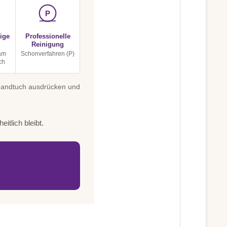
P
ige
Professionelle
Reinigung
am
Schonverfahren (P)
ch
 Handtuch ausdrücken und
itlich bleibt.