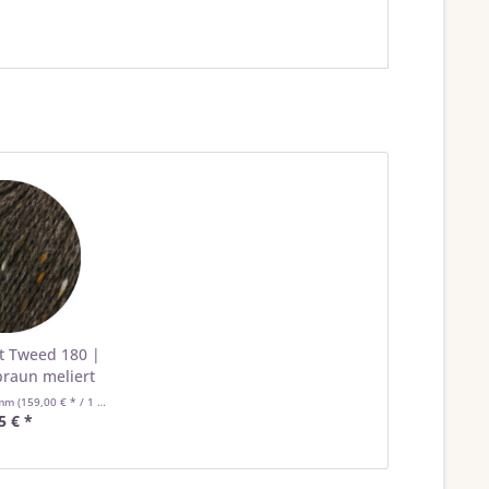
ft Tweed 180 |
raun meliert
amm
(159,00 € * / 1 Kilogramm)
5 € *