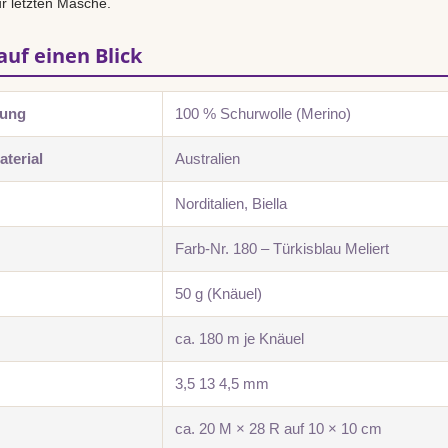
r letzten Masche.
auf einen Blick
zung
100 % Schurwolle (Merino)
terial
Australien
Norditalien, Biella
Farb-Nr. 180 – Türkisblau Meliert
50 g (Knäuel)
ca. 180 m je Knäuel
3,5 13 4,5 mm
ca. 20 M × 28 R auf 10 × 10 cm