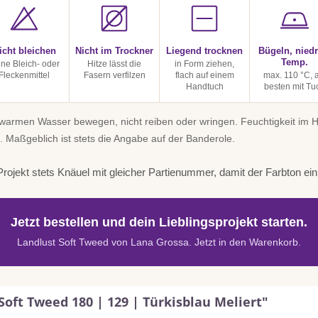
icht bleichen
Nicht im Trockner
Liegend trocknen
Bügeln, niedr
Temp.
ine Bleich- oder
Hitze lässt die
in Form ziehen,
Fleckenmittel
Fasern verfilzen
flach auf einem
max. 110 °C, 
Handtuch
besten mit Tu
uwarmen Wasser bewegen, nicht reiben oder wringen. Feuchtigkeit im
. Maßgeblich ist stets die Angabe auf der Banderole.
rojekt stets Knäuel mit gleicher Partienummer, damit der Farbton einhe
Jetzt bestellen und dein Lieblingsprojekt starten.
Landlust Soft Tweed von Lana Grossa. Jetzt in den Warenkorb.
oft Tweed 180 | 129 | Türkisblau Meliert"