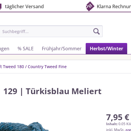
täglicher Versand
Klarna Rechnu
ngen
% SALE
Frühjahr/Sommer
Herbst/Winter
ft Tweed 180 / Country Tweed Fine
 129 | Türkisblau Meliert
7,95 €
Inhalt:
0.05 Ki
inkl. MwSt.
zzg