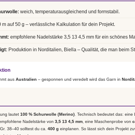
urwolle:
weich, temperaturausgleichend und formstabil.
 m auf 50 g – verlässliche Kalkulation für dein Projekt.
mmt:
empfohlene Nadelstärke 3,5 13 4,5 mm für ein schönes Ma
igt:
Produktion in Norditalien, Biella – Qualität, die man beim St
ktion
ammt aus
Australien
– gesponnen und veredelt wird das Garn in
Nordit
ung lautet
100 % Schurwolle (Merino)
. Technisch bedeutet das: eine
 empfohlene Nadelstärke von
3,5 13 4,5 mm
, eine Maschenprobe von
c
 Gr. 38–40 solltest du ca.
400 g
einplanen. So lässt sich dein Projekt zu