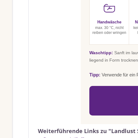
Handwäsche
N
max. 30 °C, nicht
ke
reiben oder wringen
Waschtipp:
Sanft im la
liegend in Form trocknen
Tipp:
Verwende für ein P
Weiterführende Links zu "Landlust S