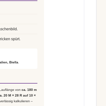
schenbild.
ricken spürt.
alien, Biella
.
 Lauflänge von
ca. 180 m
a. 20 M × 28 R auf 10 ×
verlässig kalkulieren –