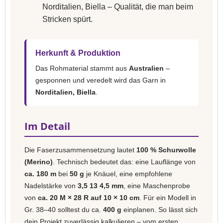
Norditalien, Biella – Qualität, die man beim
Stricken spürt.
Herkunft & Produktion
Das Rohmaterial stammt aus
Australien
–
gesponnen und veredelt wird das Garn in
Norditalien, Biella
.
Im Detail
Die Faserzusammensetzung lautet
100 % Schurwolle
(Merino)
. Technisch bedeutet das: eine Lauflänge von
ca. 180 m
bei
50 g
je Knäuel, eine empfohlene
Nadelstärke von
3,5 13 4,5 mm
, eine Maschenprobe
von
ca. 20 M × 28 R auf 10 × 10 cm
. Für ein Modell in
Gr. 38–40 solltest du ca.
400 g
einplanen. So lässt sich
dein Projekt zuverlässig kalkulieren – vom ersten