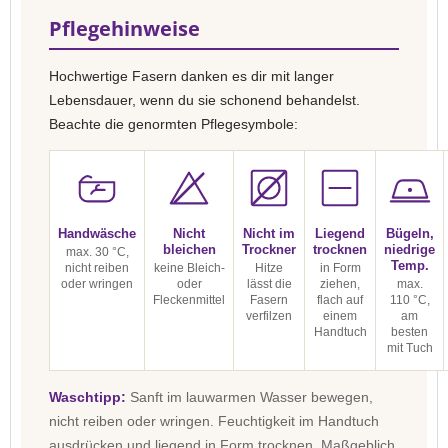
Pflegehinweise
Hochwertige Fasern danken es dir mit langer
Lebensdauer, wenn du sie schonend behandelst.
Beachte die genormten Pflegesymbole:
Handwäsche
Nicht
Nicht im
Liegend
Bügeln,
bleichen
Trockner
trocknen
niedrige
max. 30 °C,
Temp.
nicht reiben
keine Bleich-
Hitze
in Form
oder wringen
oder
lässt die
ziehen,
max.
Fleckenmittel
Fasern
flach auf
110 °C,
verfilzen
einem
am
Handtuch
besten
mit Tuch
Waschtipp:
Sanft im lauwarmen Wasser bewegen,
nicht reiben oder wringen. Feuchtigkeit im Handtuch
ausdrücken und liegend in Form trocknen. Maßgeblich