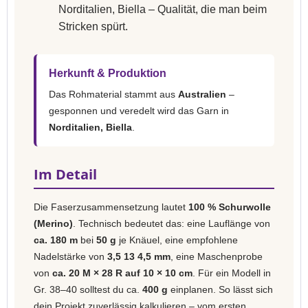
Norditalien, Biella – Qualität, die man beim
Stricken spürt.
Herkunft & Produktion
Das Rohmaterial stammt aus
Australien
–
gesponnen und veredelt wird das Garn in
Norditalien, Biella
.
Im Detail
Die Faserzusammensetzung lautet
100 % Schurwolle
(Merino)
. Technisch bedeutet das: eine Lauflänge von
ca. 180 m
bei
50 g
je Knäuel, eine empfohlene
Nadelstärke von
3,5 13 4,5 mm
, eine Maschenprobe
von
ca. 20 M × 28 R auf 10 × 10 cm
. Für ein Modell in
Gr. 38–40 solltest du ca.
400 g
einplanen. So lässt sich
dein Projekt zuverlässig kalkulieren – vom ersten