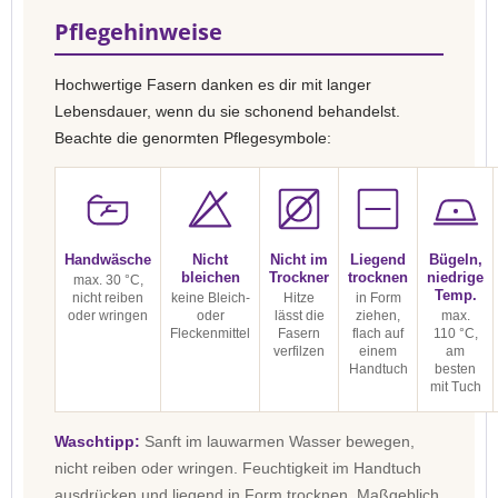
Pflegehinweise
Hochwertige Fasern danken es dir mit langer
Lebensdauer, wenn du sie schonend behandelst.
Beachte die genormten Pflegesymbole:
Handwäsche
Nicht
Nicht im
Liegend
Bügeln,
bleichen
Trockner
trocknen
niedrige
max. 30 °C,
Temp.
nicht reiben
keine Bleich-
Hitze
in Form
oder wringen
oder
lässt die
ziehen,
max.
Fleckenmittel
Fasern
flach auf
110 °C,
verfilzen
einem
am
Handtuch
besten
mit Tuch
Waschtipp:
Sanft im lauwarmen Wasser bewegen,
nicht reiben oder wringen. Feuchtigkeit im Handtuch
ausdrücken und liegend in Form trocknen. Maßgeblich