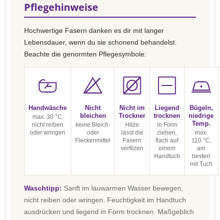
Pflegehinweise
Hochwertige Fasern danken es dir mit langer
Lebensdauer, wenn du sie schonend behandelst.
Beachte die genormten Pflegesymbole:
Handwäsche
Nicht
Nicht im
Liegend
Bügeln,
bleichen
Trockner
trocknen
niedrige
max. 30 °C,
Temp.
nicht reiben
keine Bleich-
Hitze
in Form
oder wringen
oder
lässt die
ziehen,
max.
Fleckenmittel
Fasern
flach auf
110 °C,
verfilzen
einem
am
Handtuch
besten
mit Tuch
Waschtipp:
Sanft im lauwarmen Wasser bewegen,
nicht reiben oder wringen. Feuchtigkeit im Handtuch
ausdrücken und liegend in Form trocknen. Maßgeblich