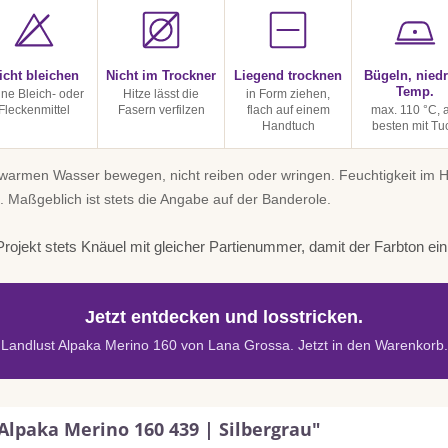
icht bleichen
Nicht im Trockner
Liegend trocknen
Bügeln, niedr
Temp.
ine Bleich- oder
Hitze lässt die
in Form ziehen,
Fleckenmittel
Fasern verfilzen
flach auf einem
max. 110 °C, 
Handtuch
besten mit Tu
uwarmen Wasser bewegen, nicht reiben oder wringen. Feuchtigkeit im
. Maßgeblich ist stets die Angabe auf der Banderole.
rojekt stets Knäuel mit gleicher Partienummer, damit der Farbton einhe
Jetzt entdecken und losstricken.
Landlust Alpaka Merino 160 von Lana Grossa. Jetzt in den Warenkorb.
Alpaka Merino 160 439 | Silbergrau"