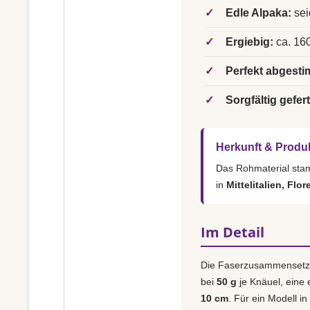
✓
Edle Alpaka:
sei
✓
Ergiebig:
ca. 160
✓
Perfekt abgesti
✓
Sorgfältig gefert
Herkunft & Produ
Das Rohmaterial st
in
Mittelitalien, Flor
Im Detail
Die Faserzusammensetz
bei
50 g
je Knäuel, eine
10 cm
. Für ein Modell in