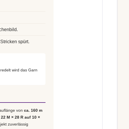
chenbild.
Stricken spürt.
edelt wird das Garn
Lauflänge von
ca. 160 m
 22 M × 28 R auf 10 ×
jekt zuverlässig