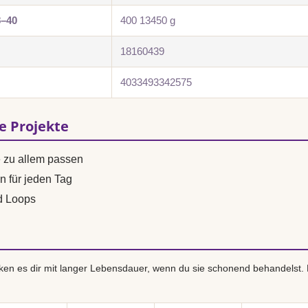
8–40
400 13450 g
18160439
4033493342575
se Projekte
e zu allem passen
n für jeden Tag
d Loops
en es dir mit langer Lebensdauer, wenn du sie schonend behandelst.