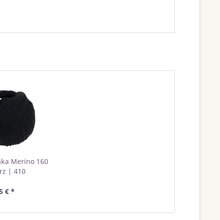
aka Merino 160
z | 410
5 € *