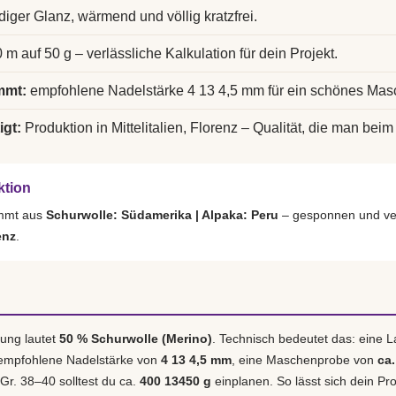
diger Glanz, wärmend und völlig kratzfrei.
 m auf 50 g – verlässliche Kalkulation für dein Projekt.
mmt:
empfohlene Nadelstärke 4 13 4,5 mm für ein schönes Mas
igt:
Produktion in Mittelitalien, Florenz – Qualität, die man beim 
ktion
ammt aus
Schurwolle: Südamerika | Alpaka: Peru
– gesponnen und ver
enz
.
ung lautet
50 % Schurwolle (Merino)
. Technisch bedeutet das: eine 
 empfohlene Nadelstärke von
4 13 4,5 mm
, eine Maschenprobe von
ca.
 Gr. 38–40 solltest du ca.
400 13450 g
einplanen. So lässt sich dein Pro