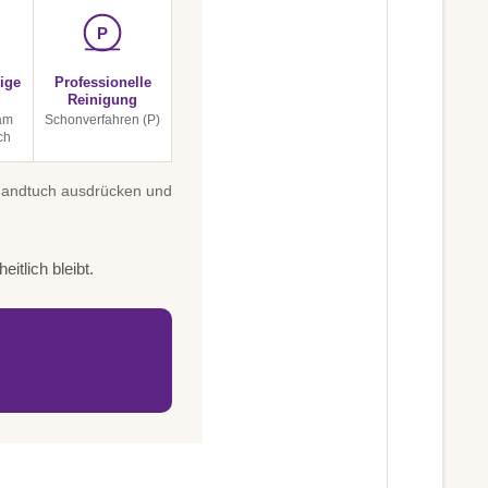
P
ige
Professionelle
Reinigung
am
Schonverfahren (P)
ch
 Handtuch ausdrücken und
itlich bleibt.