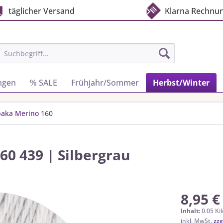
täglicher Versand
Klarna Rechnu
ngen
% SALE
Frühjahr/Sommer
Herbst/Winter
paka Merino 160
60 439 | Silbergrau
8,95 €
Inhalt:
0.05 Ki
inkl. MwSt.
zzg