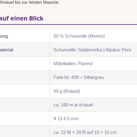
 Knäuel bis zur letzten Masche.
auf einen Blick
zung
50 % Schurwolle (Merino)
terial
Schurwolle: Südamerika | Alpaka: Peru
Mittelitalien, Florenz
Farb-Nr. 439 – Silbergrau
50 g (Knäuel)
ca. 160 m je Knäuel
4 13 4,5 mm
ca. 22 M × 28 R auf 10 × 10 cm