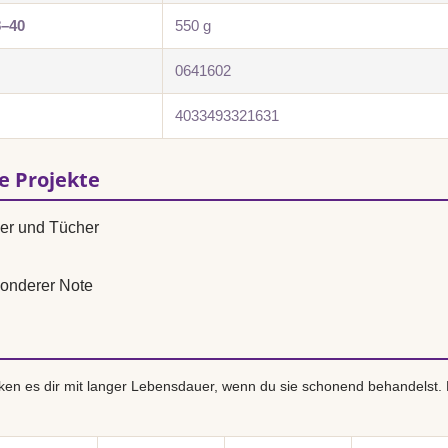
8–40
550 g
0641602
4033493321631
se Projekte
ver und Tücher
onderer Note
en es dir mit langer Lebensdauer, wenn du sie schonend behandelst.