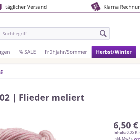
täglicher Versand
Klarna Rechnu
ngen
% SALE
Frühjahr/Sommer
Herbst/Winter
ig
2 | Flieder meliert
6,50 €
Inhalt:
0.05 Ki
inkl. MwSt.
zzg