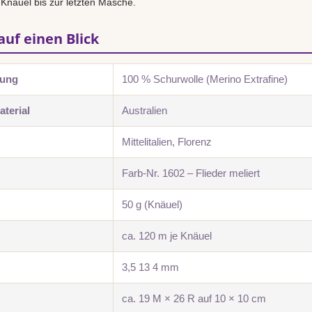
 Knäuel bis zur letzten Masche.
auf einen Blick
zung
100 % Schurwolle (Merino Extrafine)
terial
Australien
Mittelitalien, Florenz
Farb-Nr. 1602 – Flieder meliert
50 g (Knäuel)
ca. 120 m je Knäuel
3,5 13 4 mm
ca. 19 M × 26 R auf 10 × 10 cm