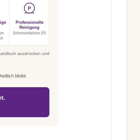
P
ige
Professionelle
Reinigung
am
Schonverfahren (P)
ch
 Handtuch ausdrücken und
itlich bleibt.
t.