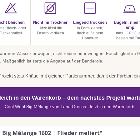
icht bleichen
Nicht im Trockner
Liegend trocknen
Bügeln, niedr
Temp.
ine Bleich- oder
Hitze lässt die
in Form ziehen,
Fleckenmittel
Fasern verfilzen
flach auf einem
max. 110 °C, 
Handtuch
besten mit Tu
uwarmen Wasser bewegen, nicht reiben oder wringen. Feuchtigkeit im
. Maßgeblich ist stets die Angabe auf der Banderole.
rojekt stets Knäuel mit gleicher Partienummer, damit der Farbton einhe
leich in den Warenkorb – dein nächstes Projekt warte
Cool Wool Big Mélange von Lana Grossa. Jetzt in den Warenkorb.
 Big Mélange 1602 | Flieder meliert"