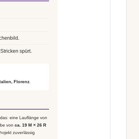
chenbild.
Stricken spürt.
italien, Florenz
.
 das: eine Lauflänge von
obe von
ca. 19 M × 26 R
rojekt zuverlässig