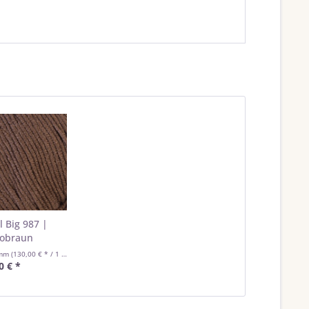
l Big 987 |
obraun
amm
(130,00 € * / 1 Kilogramm)
0 € *