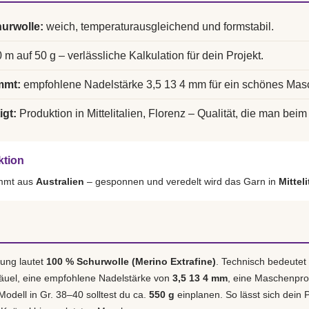
urwolle:
weich, temperaturausgleichend und formstabil.
 m auf 50 g – verlässliche Kalkulation für dein Projekt.
mmt:
empfohlene Nadelstärke 3,5 13 4 mm für ein schönes Mas
igt:
Produktion in Mittelitalien, Florenz – Qualität, die man beim 
ktion
ammt aus
Australien
– gesponnen und veredelt wird das Garn in
Mittel
ung lautet
100 % Schurwolle (Merino Extrafine)
. Technisch bedeutet
äuel, eine empfohlene Nadelstärke von
3,5 13 4 mm
, eine Maschenpr
 Modell in Gr. 38–40 solltest du ca.
550 g
einplanen. So lässt sich dein P