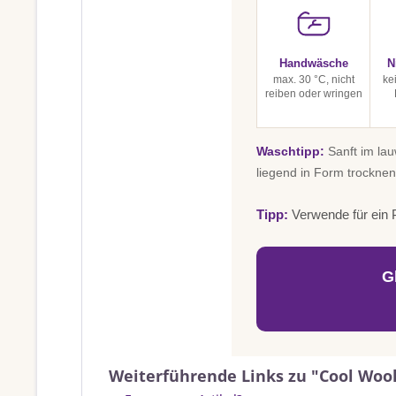
Handwäsche
N
max. 30 °C, nicht
ke
reiben oder wringen
Waschtipp:
Sanft im la
liegend in Form trocknen
Tipp:
Verwende für ein P
G
Weiterführende Links zu "Cool Wool